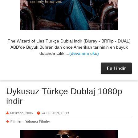
The Wizard of Lies Türkçe Dublaj indir (Bluray - BRRip - DUAL)
ABD’de Büyük Buhran’dan önce Amerikan tarihinin en büyük
dolandırıcılık....
(devamını oku)
Full indir
Uykusuz Türkçe Dublaj 1080p
indir
Meliksah_2006
24-06-2019, 13:13
Filmler
>
Yabancı Filmler