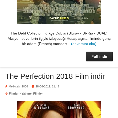
The Debt Collector Türkçe Dublaj (Bluray - BRRip - DUAL)
Aksiyon severlerin ilgiyle izleyeceği Hesaplaşma filminde genç
bir adam (French) standart....
(devamını oku)
Full indir
The Perfection 2018 Film indir
Meliksah_2006
28-06-2019, 11:43
Filmler
>
Yabancı Filmler