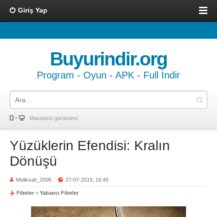
Giriş Yap
Buyurindir.org
Program - Oyun - APK - Full İndir
Masaüstü görünümü
Yüzüklerin Efendisi: Kralın
Dönüşü
Meliksah_2006
27-07-2019, 16:45
Filmler
>
Yabancı Filmler