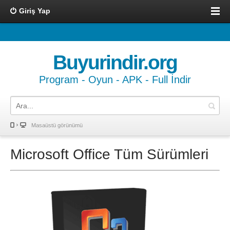
Giriş Yap
Buyurindir.org
Program - Oyun - APK - Full İndir
Masaüstü görünümü
Microsoft Office Tüm Sürümleri