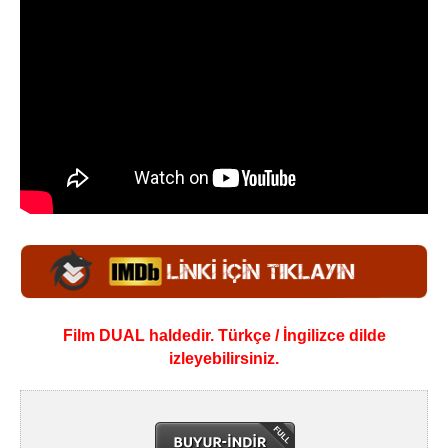
Film DUAL haldedir. Türkçe / İngilizce dilde
izleyebilirsiniz.