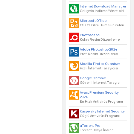
Internet Download Manager
Gelişmiş İndirme Yöneticisi
Microsoft Office
Ofis Yazılımı Tüm Sürümleri
Photoscape
Kolay Resim Düzenleme
Adobe Photoshop 2024
Prof. Resim Düzenleme
Mozilla Firefox Quantum
Hızlı İnternet Tarayıcısı
Google Chrome
Güvenli İnternet Tarayıcı
Avast Premium Security
2024
En Hızlı Antivirüs Programı
Kaspersky Internet Security
Güçlü Antivirüs Programı
uTorrent Pro
Torrent Dosya İndirici