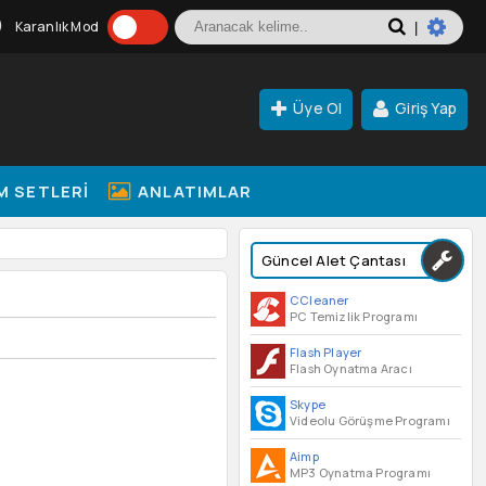
Karanlık Mod
|
Üye Ol
Giriş Yap
M SETLERI
ANLATIMLAR
Güncel Alet Çantası
CCleaner
PC Temizlik Programı
Flash Player
Flash Oynatma Aracı
Skype
Videolu Görüşme Programı
Aimp
MP3 Oynatma Programı