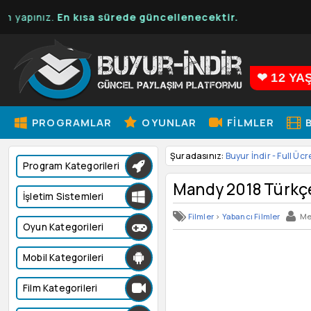
ız.
En kısa sürede güncellenecektir.
❤ 12 YA
PROGRAMLAR
OYUNLAR
FILMLER
B
Şuradasınız:
Buyur İndir - Full Ücr
Program Kategorileri
Mandy 2018 Türkçe
İşletim Sistemleri
Filmler
>
Yabancı Filmler
Me
Oyun Kategorileri
Mobil Kategorileri
Film Kategorileri