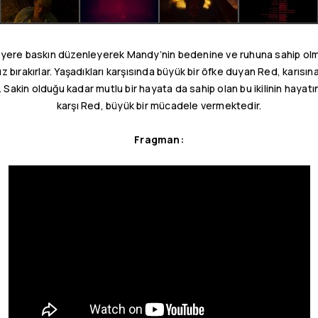
 yere baskın düzenleyerek Mandy’nin bedenine ve ruhuna sahip olm
 bırakırlar. Yaşadıkları karşısında büyük bir öfke duyan Red, karısına
. Sakin olduğu kadar mutlu bir hayata da sahip olan bu ikilinin hayat
karşı Red, büyük bir mücadele vermektedir.
Fragman: