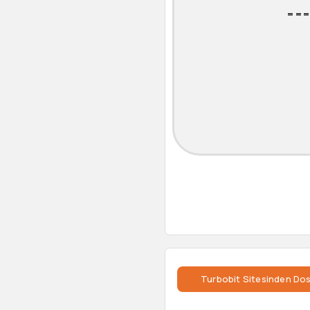
===
Turbobit Sitesinden Dos