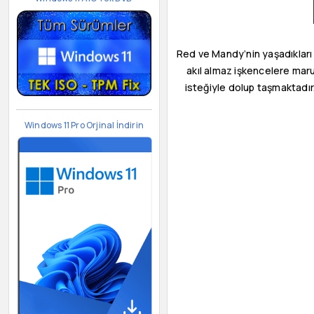
Red ve Mandy’nin yaşadıkları
akıl almaz işkencelere maruz
isteğiyle dolup taşmaktadır
Windows 11 Pro Orjinal İndirin