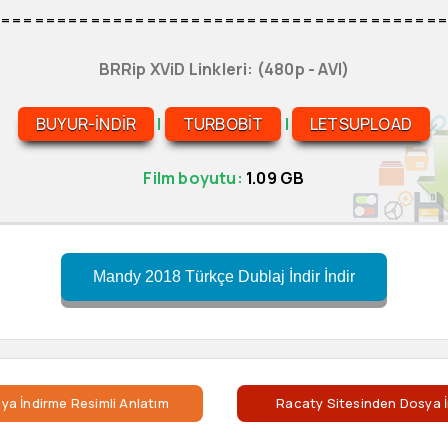
========================================
BRRip XViD Linkleri: (480p - AVI)
BUYUR-INDIR
|
TURBOBIT
|
LETSUPLOAD
Film boyutu:
1.09 GB
Mandy 2018 Türkçe Dublaj İndir İndir
ya İndirme Resimli Anlatım
Racaty Sitesinden Dosya İ