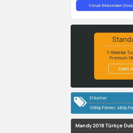
Cloud Sitesinden Dosya
Stand
7 Günlük
Tu
Premium
1
Satın A
Etiketler
1080p Filmler
,
480p Fil
Mandy 2018 Türkçe Dubla