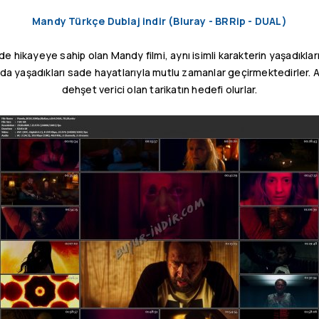
Mandy Türkçe Dublaj indir (Bluray - BRRip - DUAL)
de hikayeye sahip olan Mandy filmi, aynı isimli karakterin yaşadıklar
ada yaşadıkları sade hayatlarıyla mutlu zamanlar geçirmektedirler. Anc
dehşet verici olan tarikatın hedefi olurlar.