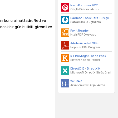
Nero Platinum 2020
Güçlü Disk Yazdırma
Daemon Tools Ultra Türkçe
ını konu almaktadır. Red ve
Sanal Disk Oluşturma
ak bir gün bu ikili, gizemli ve
Foxit Reader
Hızlı PDF Okuyucu
Adobe Acrobat XI Pro
Popüler PDF Programı
K-Lite Mega Codec Pack
Sistem Kodek Paketi
DirectX 12
-
DirectX 9
Microsoft DirectX Sürücüleri
WinRAR
Arşivleme ve Arşiv Açma