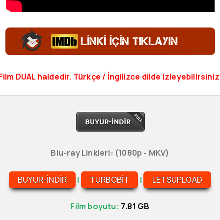
Film DUAL haldedir. Türkçe / İngilizce dilde izleyebilirsiniz
Blu-ray Linkleri: (1080p - MKV)
BUYUR-INDIR
|
TURBOBIT
|
LETSUPLOAD
Film boyutu:
7.81 GB