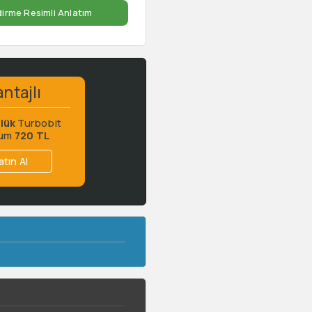
dirme Resimli Anlatım
ntajlı
lük
Turbobit
ium
720 TL
atın Al