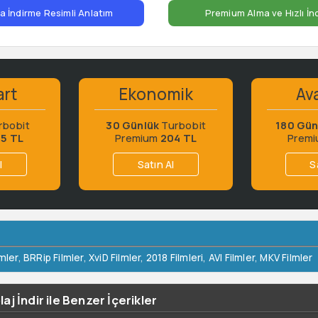
 İndirme Resimli Anlatım
Premium Alma ve Hızlı İn
art
Ekonomik
Ava
rbobit
30 Günlük
Turbobit
180 Gün
65 TL
Premium
204 TL
Prem
l
Satın Al
S
mler
,
BRRip Filmler
,
XviD Filmler
,
2018 Filmleri
,
AVI Filmler
,
MKV Filmler
j İndir ile Benzer İçerikler