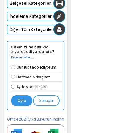
Belgesel Kategorileri
İnceleme Kategorileri
Diğer Tüm Kategoriler
Sitemizi ne sıklıkla
ziyaret ediyorsunuz?
Diğer anketler...
Günlük takip ediyorum
Haftada birkaç kez
Ayda yılda bir kez
Oyla
Sonuçlar
Office 2021 Çıktı Buyurun İndirin