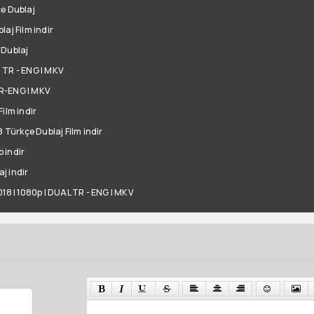
çe Dublaj
aj Film indir
 Dublaj
 | TR - ENG | MKV
 TR-ENG | MKV
ilm indir
8 Türkçe Dublaj Film indir
 indir
j indir
018 | 1080p | DUAL TR - ENG | MKV