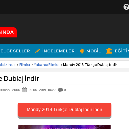
ŞINDA
ELGESELLER
İNCELEMELER
MOBIL
EĞITI
etsiz İndir
>
Filmler
>
Yabancı Filmler
> Mandy 2018 Türkçe Dublaj İndir
 Dublaj İndir
liksah_2006
18-05-2019, 18:27
0
Mandy 2018 Türkçe Dublaj İndir İndir