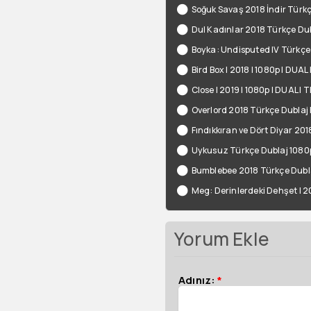
Soğuk Savaş 2018 İndir Türk
Dul Kadınlar 2018 Türkçe Dubl
Boyka: Undisputed IV Türkçe
Bird Box | 2018 | 1080p | DUAL
Close | 2019 | 1080p | DUAL |
Overlord 2018 Türkçe Dublaj F
Fındıkkıran ve Dört Diyar 201
Uykusuz Türkçe Dublaj 1080p
Bumblebee 2018 Türkçe Dubla
Meg: Derinlerdeki Dehşet | 2
Yorum Ekle
Adınız:
*