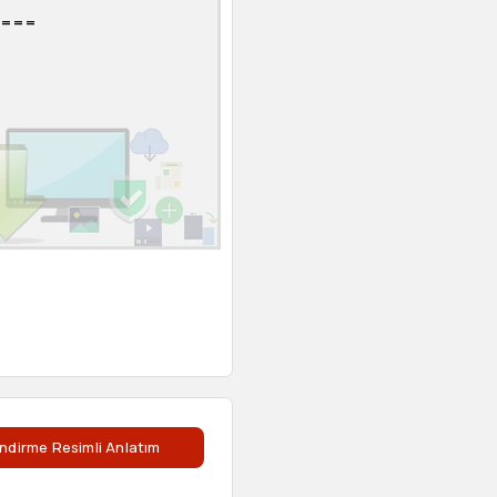
===
ndirme Resimli Anlatım