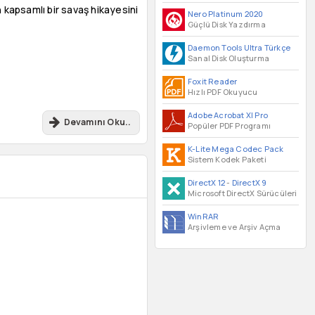
n kapsamlı bir savaş hikayesini
Nero Platinum 2020
Güçlü Disk Yazdırma
Daemon Tools Ultra Türkçe
Sanal Disk Oluşturma
Foxit Reader
Hızlı PDF Okuyucu
Adobe Acrobat XI Pro
Devamını Oku..
Popüler PDF Programı
K-Lite Mega Codec Pack
Sistem Kodek Paketi
DirectX 12
-
DirectX 9
Microsoft DirectX Sürücüleri
WinRAR
Arşivleme ve Arşiv Açma