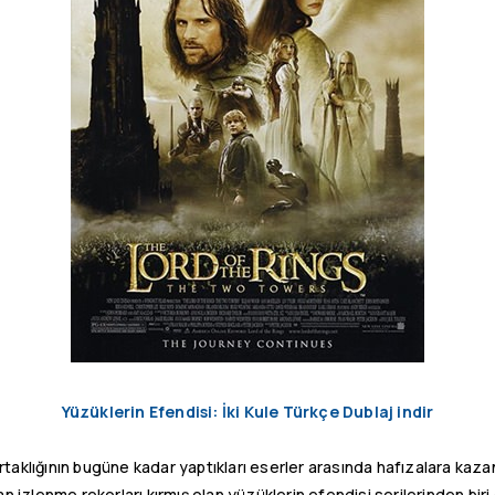
Yüzüklerin Efendisi: İki Kule Türkçe Dublaj indir
taklığının bugüne kadar yaptıkları eserler arasında hafızalara kaz
 izlenme rekorları kırmış olan yüzüklerin efendisi serilerinden biri o