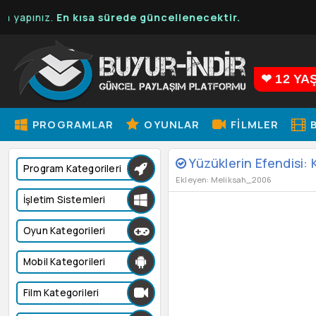
En kısa sürede güncellenecektir.
❤ 12 YA
PROGRAMLAR
OYUNLAR
FILMLER
B
Yüzüklerin Efendisi: 
Program Kategorileri
Ekleyen: Meliksah_2006
İşletim Sistemleri
Oyun Kategorileri
Mobil Kategorileri
Film Kategorileri