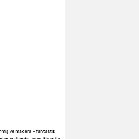
anmış ve macera – fantastik
lan bu filmde, esas itibarı ile