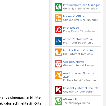
Internet Download Manager
Gelişmiş İndirme Yöneticisi
Microsoft Office
Ofis Yazılımı Tüm Sürümleri
Photoscape
Kolay Resim Düzenleme
Adobe Photoshop 2024
Prof. Resim Düzenleme
Mozilla Firefox Quantum
Hızlı İnternet Tarayıcısı
Google Chrome
Güvenli İnternet Tarayıcı
Avast Premium Security
2024
En Hızlı Antivirüs Programı
Kaspersky Internet Security
Güçlü Antivirüs Programı
Zelanda sinemasının birlikte
uTorrent Pro
Torrent Dosya İndirici
ak kabul edilmektedir. Orta