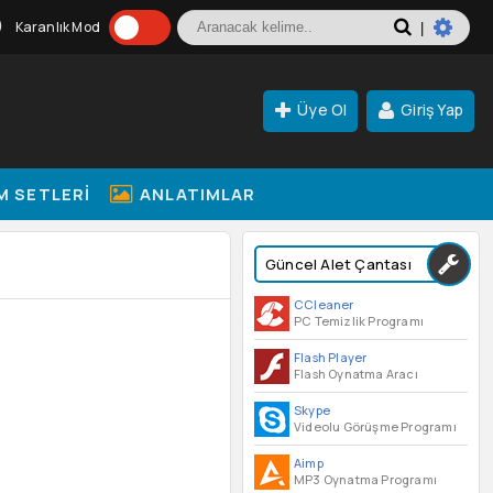
Karanlık Mod
|
Üye Ol
Giriş Yap
M SETLERI
ANLATIMLAR
Güncel Alet Çantası
CCleaner
PC Temizlik Programı
Flash Player
Flash Oynatma Aracı
Skype
Videolu Görüşme Programı
Aimp
MP3 Oynatma Programı