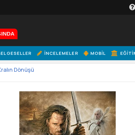
ŞINDA
ELGESELLER
İNCELEMELER
MOBIL
EĞITI
Kralın Dönüşü