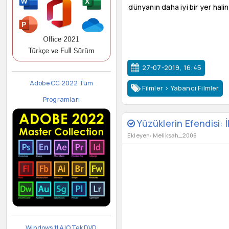
dünyanın daha iyi bir yer hali
27-07-2019, 16:45
Adobe CC 2022 Tüm
Filmler
>
Yabancı Filmler
Programları
Yüzüklerin Efendisi: İ
Ekleyen: Meliksah_2006
Windows 11 AIO Tek DVD