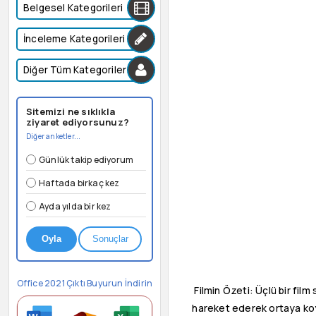
Belgesel Kategorileri
İnceleme Kategorileri
Diğer Tüm Kategoriler
Sitemizi ne sıklıkla
ziyaret ediyorsunuz?
Diğer anketler...
Günlük takip ediyorum
Haftada birkaç kez
Ayda yılda bir kez
Oyla
Sonuçlar
Office 2021 Çıktı Buyurun İndirin
Filmin Özeti: Üçlü bir film
hareket ederek ortaya koyd