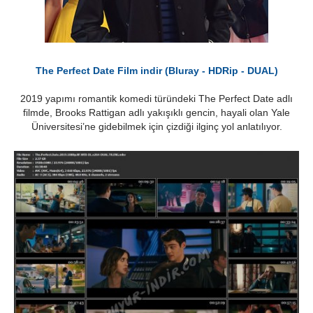
The Perfect Date Film indir (Bluray - HDRip - DUAL)
2019 yapımı romantik komedi türündeki The Perfect Date adlı
filmde, Brooks Rattigan adlı yakışıklı gencin, hayali olan Yale
Üniversitesi’ne gidebilmek için çizdiği ilginç yol anlatılıyor.