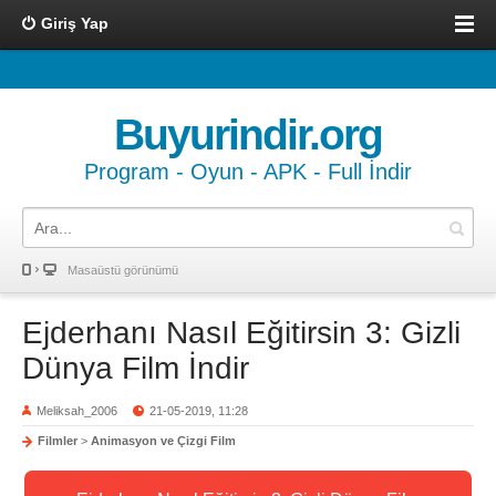
Giriş Yap
Buyurindir.org
Program - Oyun - APK - Full İndir
Masaüstü görünümü
Ejderhanı Nasıl Eğitirsin 3: Gizli
Dünya Film İndir
Meliksah_2006
21-05-2019, 11:28
Filmler
>
Animasyon ve Çizgi Film