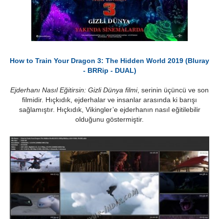
How to Train Your Dragon 3: The Hidden World 2019 (Bluray
- BRRip - DUAL)
Ejderhanı Nasıl Eğitirsin: Gizli Dünya filmi
, serinin üçüncü ve son
filmidir. Hıçkıdık, ejderhalar ve insanlar arasında ki barışı
sağlamıştır. Hıçkıdık, Vikingler’e ejderhanın nasıl eğitilebilir
olduğunu göstermiştir.