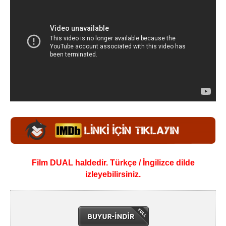
Film DUAL haldedir. Türkçe / İngilizce dilde
izleyebilirsiniz.