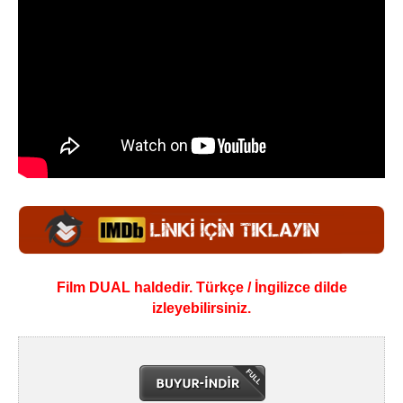
Film DUAL haldedir. Türkçe / İngilizce dilde
izleyebilirsiniz.