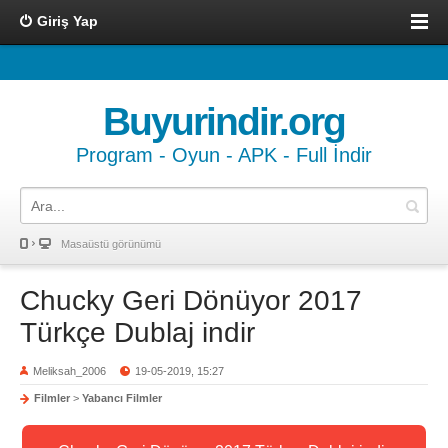
Giriş Yap
Buyurindir.org
Program - Oyun - APK - Full İndir
Masaüstü görünümü
Chucky Geri Dönüyor 2017
Türkçe Dublaj indir
Meliksah_2006
19-05-2019, 15:27
Filmler
>
Yabancı Filmler