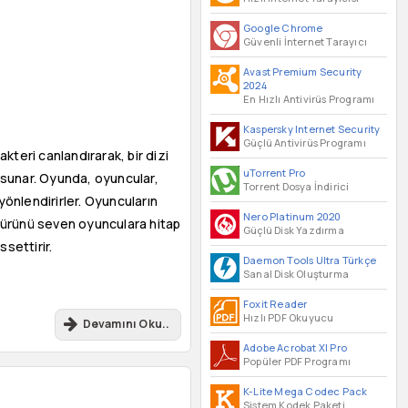
Google Chrome
Güvenli İnternet Tarayıcı
Avast Premium Security
2024
En Hızlı Antivirüs Programı
Kaspersky Internet Security
Güçlü Antivirüs Programı
kteri canlandırarak, bir dizi
uTorrent Pro
ar sunar. Oyunda, oyuncular,
Torrent Dosya İndirici
yönlendirirler. Oyuncuların
Nero Platinum 2020
 türünü seven oyunculara hitap
Güçlü Disk Yazdırma
ssettirir.
Daemon Tools Ultra Türkçe
Sanal Disk Oluşturma
Foxit Reader
Hızlı PDF Okuyucu
Devamını Oku..
Adobe Acrobat XI Pro
Popüler PDF Programı
K-Lite Mega Codec Pack
Sistem Kodek Paketi