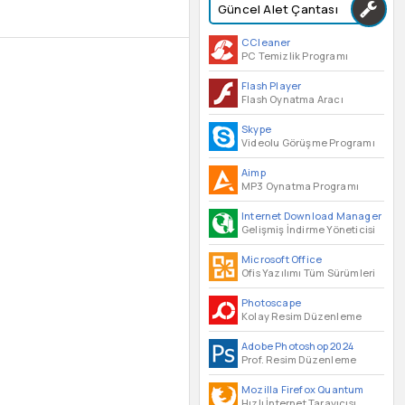
Güncel Alet Çantası
CCleaner
PC Temizlik Programı
Flash Player
Flash Oynatma Aracı
Skype
Videolu Görüşme Programı
Aimp
MP3 Oynatma Programı
Internet Download Manager
Gelişmiş İndirme Yöneticisi
Microsoft Office
Ofis Yazılımı Tüm Sürümleri
Photoscape
Kolay Resim Düzenleme
Adobe Photoshop 2024
Prof. Resim Düzenleme
Mozilla Firefox Quantum
Hızlı İnternet Tarayıcısı