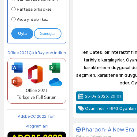
Haftada birkaç kez
Ayda yılda bir kez
Oyla
Sonuçlar
Ten Dates, bir interaktif fi
Office 2021 Çıktı Buyurun İndirin
tarihiyle karşılaşırlar. Oy
karakterlerin duygusal dün
seçimleri, karakterlerin duyg
eder. Oyu
26-04-2023, 20:01
Oyun indir
>
RPG Oyunları
Adobe CC 2022 Tüm
Programları
Pharaoh: A New Era
Ekleyen: Winchester