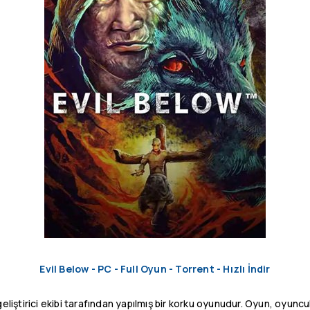
Evil Below - PC - Full Oyun - Torrent - Hızlı İndir
eliştirici ekibi tarafından yapılmış bir korku oyunudur. Oyun, oyunc