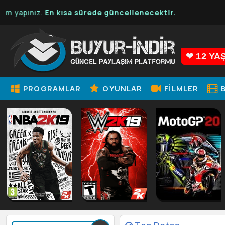
.
En kısa sürede güncellenecektir.
❤ 12 YA
PROGRAMLAR
OYUNLAR
FILMLER
B