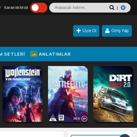
Karanlık Mod
|
Üye Ol
Giriş Yap
M SETLERI
ANLATIMLAR