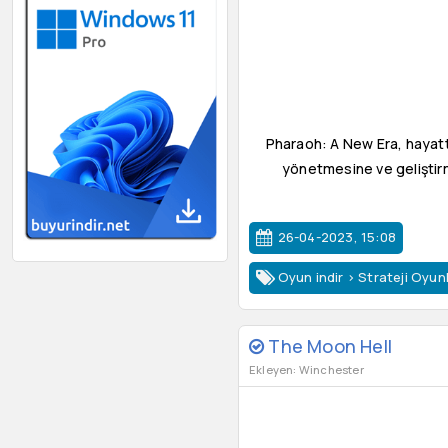
Pharaoh: A New Era, hayatta
yönetmesine ve geliştirmes
26-04-2023, 15:08
Oyun indir
>
Strateji Oyunl
The Moon Hell
Ekleyen: Winchester