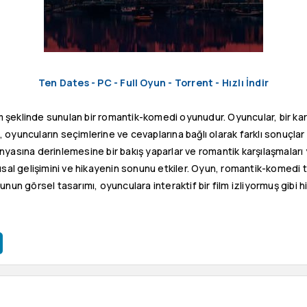
Ten Dates - PC - Full Oyun - Torrent - Hızlı İndir
lm şeklinde sunulan bir romantik-komedi oyunudur. Oyuncular, bir kara
un, oyuncuların seçimlerine ve cevaplarına bağlı olarak farklı sonuçl
yasına derinlemesine bir bakış yaparlar ve romantik karşılaşmaları 
usal gelişimini ve hikayenin sonunu etkiler. Oyun, romantik-komedi
nun görsel tasarımı, oyunculara interaktif bir film izliyormuş gibi hi