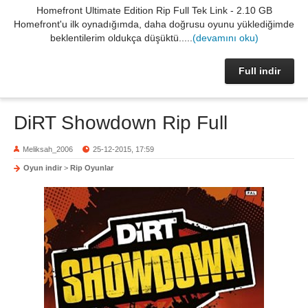
Homefront Ultimate Edition Rip Full Tek Link - 2.10 GB
Homefront'u ilk oynadığımda, daha doğrusu oyunu yüklediğimde
beklentilerim oldukça düşüktü.....
(devamını oku)
Full indir
DiRT Showdown Rip Full
Meliksah_2006
25-12-2015, 17:59
Oyun indir
>
Rip Oyunlar