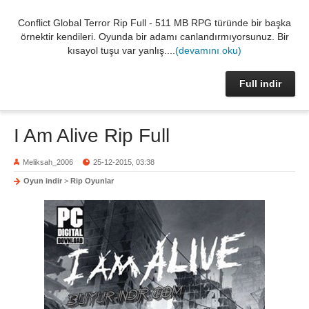
Conflict Global Terror Rip Full - 511 MB RPG türünde bir başka
örnektir kendileri. Oyunda bir adamı canlandırmıyorsunuz. Bir
kısayol tuşu var yanlış....
(devamını oku)
Full indir
I Am Alive Rip Full
Meliksah_2006
25-12-2015, 03:38
Oyun indir
>
Rip Oyunlar