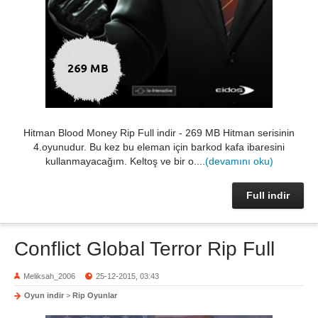
Hitman Blood Money Rip Full indir - 269 MB Hitman serisinin
4.oyunudur. Bu kez bu eleman için barkod kafa ibaresini
kullanmayacağım. Keltoş ve bir o....
(devamını oku)
Full indir
Conflict Global Terror Rip Full
Meliksah_2006
25-12-2015, 03:43
Oyun indir
>
Rip Oyunlar