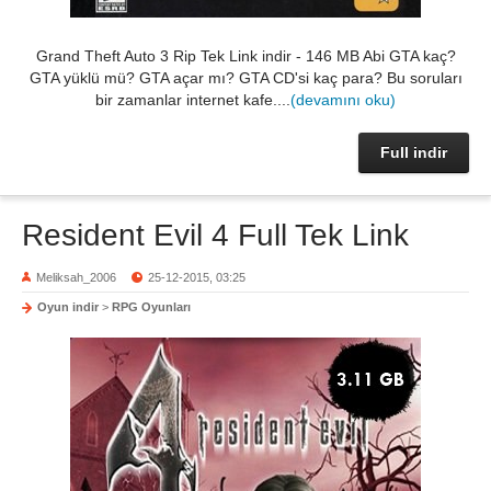
Grand Theft Auto 3 Rip Tek Link indir - 146 MB Abi GTA kaç?
GTA yüklü mü? GTA açar mı? GTA CD'si kaç para? Bu soruları
bir zamanlar internet kafe....
(devamını oku)
Full indir
Resident Evil 4 Full Tek Link
Meliksah_2006
25-12-2015, 03:25
Oyun indir
>
RPG Oyunları