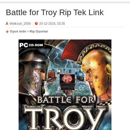
Battle for Troy Rip Tek Link
Meliksah_2006
25-12-2015, 03:35
Oyun indir
>
Rip Oyunlar