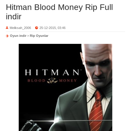
Hitman Blood Money Rip Full
indir
Meliksah_2006
25-12-2015, 03:46
Oyun indir
>
Rip Oyunlar