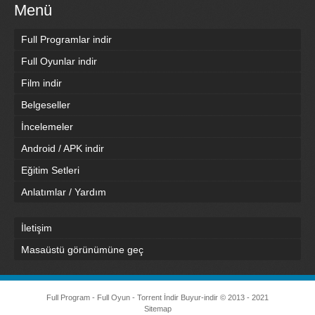
Menü
Full Programlar indir
Full Oyunlar indir
Film indir
Belgeseller
İncelemeler
Android / APK indir
Eğitim Setleri
Anlatımlar / Yardım
İletişim
Masaüstü görünümüne geç
Full Program - Full Oyun - Torrent İndir
Buyur-indir
© 2013 - 2021
Sitemap