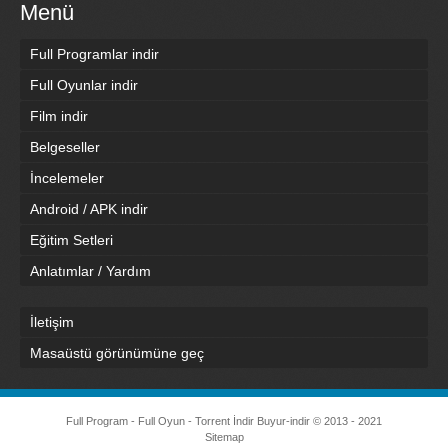
Menü
Full Programlar indir
Full Oyunlar indir
Film indir
Belgeseller
İncelemeler
Android / APK indir
Eğitim Setleri
Anlatımlar / Yardım
İletişim
Masaüstü görünümüne geç
Full Program - Full Oyun - Torrent İndir
Buyur-indir
© 2013 - 2021
Sitemap