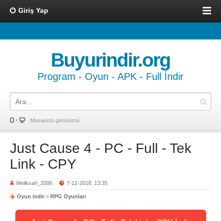
Giriş Yap
Buyurindir.org
Program - Oyun - APK - Full İndir
Masaüstü görünümü
Just Cause 4 - PC - Full - Tek
Link - CPY
Meliksah_2006
7-12-2018, 13:35
Oyun indir
>
RPG Oyunları