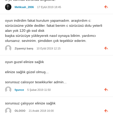
Meliksah_2006
17 Eylül 2019 18:45
oyun indirdim fakat kurulum yapamadım. araştırdım c:
sürücüsüne yükle dediler. fakat benim c sürücüsü dolu yeterli
alan yok 120 gb ssd disk
başka sürücüye yükleyerek nasıl oynaya bilirim. yardımcı
olursanız. sevinirim. şimdiden çok teşekkür ederim.
Ziyaretçi barış
10 Eylül 2019 12:15
oyun guzel elinize sağlık
elinize sağlık güzel olmuş...
sorunsuz calısıyor tesekkurler admin...
fgunce
5 Şubat 2019 11:50
sorunsuz çalışıyor elinize sağlık
OLOOO
21 Aralık 2018 16:00