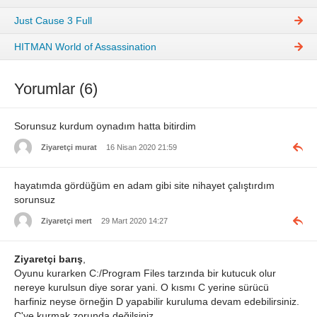
Just Cause 3 Full
HITMAN World of Assassination
Yorumlar (6)
Sorunsuz kurdum oynadım hatta bitirdim
Ziyaretçi murat
16 Nisan 2020 21:59
hayatımda gördüğüm en adam gibi site nihayet çalıştırdım
sorunsuz
Ziyaretçi mert
29 Mart 2020 14:27
Ziyaretçi barış
,
Oyunu kurarken C:/Program Files tarzında bir kutucuk olur
nereye kurulsun diye sorar yani. O kısmı C yerine sürücü
harfiniz neyse örneğin D yapabilir kuruluma devam edebilirsiniz.
C'ye kurmak zorunda değilsiniz.