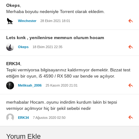
Okeps
,
Merhaba boyutu nedeniyle Torrent olarak ekledim.
Winchester
28 Ekim 2021 18:01
Lets kırık , yenilenirse memnun olurum hocam
Okeps
18 Ekim 2021 22:35
ERK34
,
Tepki vermiyorsa bilgisayarınız kaldırmıyor demektir. Bizzat test
ettiğim bir oyun, i5 4590 / RX 580 var bende ve açılıyor.
Meliksah_2006
25 Kasım 2020 21:01
merhabalar Hocam..oyunu indirdim kurdum lakin bi tepsi
vermiyor açılmıyor hiç bir şekil sebebi nedir
ERK34
7 Ağustos 2020 02:50
Yorum Ekle