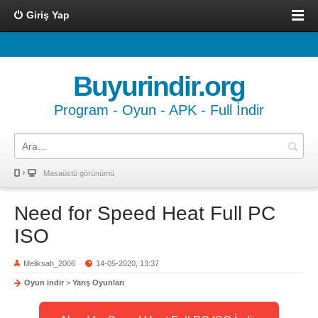
Giriş Yap
Buyurindir.org
Program - Oyun - APK - Full İndir
Masaüstü görünümü
Need for Speed Heat Full PC
ISO
Meliksah_2006
14-05-2020, 13:37
Oyun indir
>
Yarış Oyunları