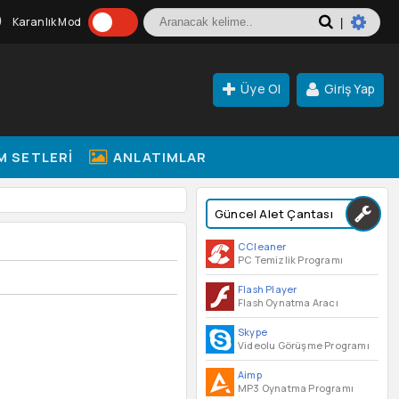
Karanlık Mod
|
Üye Ol
Giriş Yap
M SETLERI
ANLATIMLAR
Güncel Alet Çantası
CCleaner
PC Temizlik Programı
Flash Player
Flash Oynatma Aracı
Skype
Videolu Görüşme Programı
Aimp
MP3 Oynatma Programı