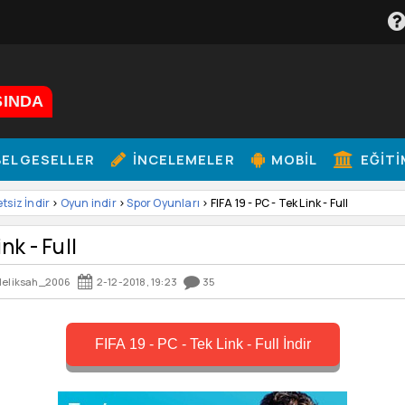
ŞINDA
ELGESELLER
İNCELEMELER
MOBIL
EĞITI
etsiz İndir
>
Oyun indir
>
Spor Oyunları
> FIFA 19 - PC - Tek Link - Full
nk - Full
eliksah_2006
2-12-2018, 19:23
35
FIFA 19 - PC - Tek Link - Full İndir