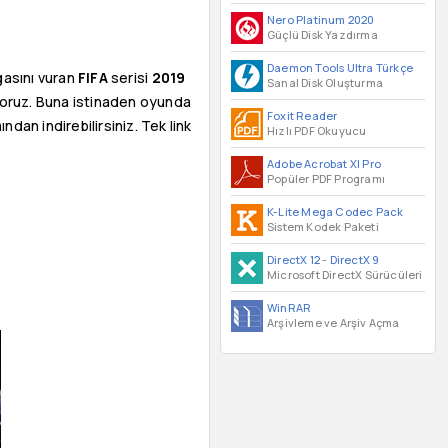
Nero Platinum 2020
Güçlü Disk Yazdırma
Daemon Tools Ultra Türkçe
gasını vuran
FIFA
serisi
2019
Sanal Disk Oluşturma
üyoruz. Buna istinaden oyunda
Foxit Reader
dan indirebilirsiniz. Tek link
Hızlı PDF Okuyucu
Adobe Acrobat XI Pro
Popüler PDF Programı
K-Lite Mega Codec Pack
Sistem Kodek Paketi
DirectX 12
-
DirectX 9
Microsoft DirectX Sürücüleri
WinRAR
Arşivleme ve Arşiv Açma