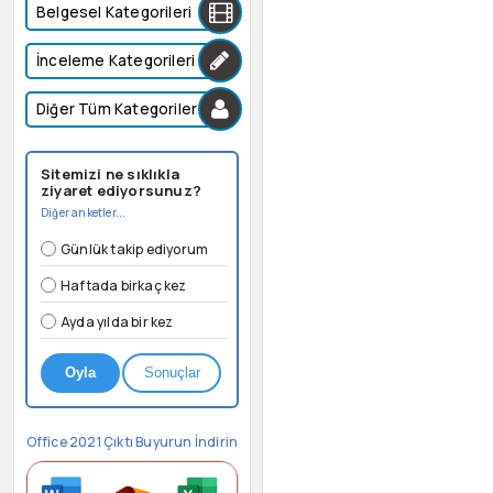
Belgesel Kategorileri
İnceleme Kategorileri
Diğer Tüm Kategoriler
Sitemizi ne sıklıkla
ziyaret ediyorsunuz?
Diğer anketler...
Günlük takip ediyorum
Haftada birkaç kez
Ayda yılda bir kez
Oyla
Sonuçlar
Office 2021 Çıktı Buyurun İndirin