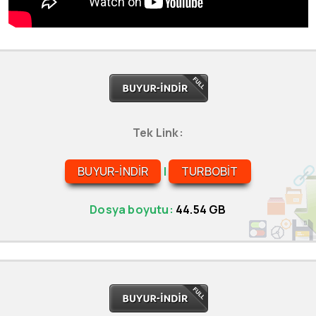
Tek Link:
BUYUR-INDIR
|
TURBOBIT
Dosya boyutu:
44.54 GB