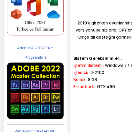
2019'a girerken oyunlar nih
versiyonu ile sizlerle.
CPY c
Türkçe dil desteğini görmek d
Adobe CC 2022 Tüm
Programları
Sistem Gereksinimleri:
İşletim Sistemi:
Windows 7 / 8 
İşlemci:
i3-2100
Bellek:
8 GB
Ekran Kartı:
GTX 460
Windows 11 AIO Tek DVD