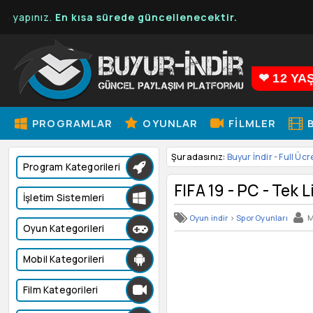
n kısa sürede güncellenecektir.
❤ 12 YA
PROGRAMLAR
OYUNLAR
FILMLER
B
Şuradasınız:
Buyur İndir - Full Ücr
Program Kategorileri
FIFA 19 - PC - Tek Li
İşletim Sistemleri
Oyun indir
>
Spor Oyunları
M
Oyun Kategorileri
Mobil Kategorileri
Film Kategorileri