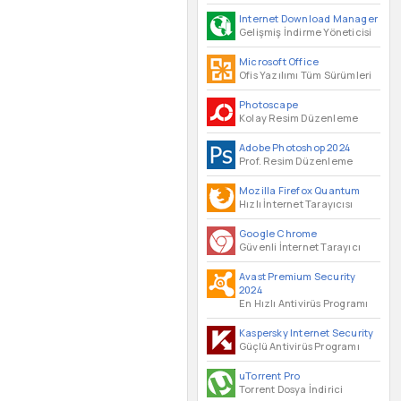
Internet Download Manager
Gelişmiş İndirme Yöneticisi
Microsoft Office
Ofis Yazılımı Tüm Sürümleri
Photoscape
Kolay Resim Düzenleme
Adobe Photoshop 2024
Prof. Resim Düzenleme
Mozilla Firefox Quantum
Hızlı İnternet Tarayıcısı
Google Chrome
Güvenli İnternet Tarayıcı
Avast Premium Security
2024
En Hızlı Antivirüs Programı
Kaspersky Internet Security
Güçlü Antivirüs Programı
uTorrent Pro
Torrent Dosya İndirici