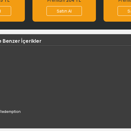
l
Satın Al
S
 Benzer İçerikler
 Redemption