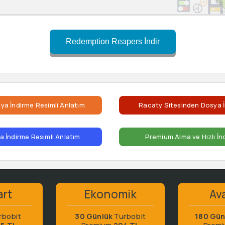
Redemption Reapers İndir
ya İndirme Resimli Anlatım
Racaty Sitesinden Dosya İ
 İndirme Resimli Anlatım
Premium Alma ve Hızlı İn
art
Ekonomik
Ava
rbobit
30 Günlük
Turbobit
180 Gün
65 TL
Premium
204 TL
Prem