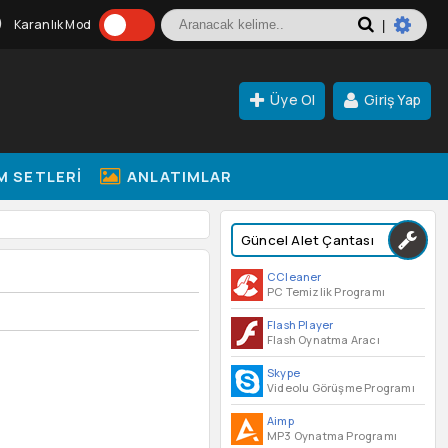
Karanlık Mod
|
Üye Ol
Giriş Yap
M SETLERI
ANLATIMLAR
Güncel Alet Çantası
CCleaner
PC Temizlik Programı
Flash Player
Flash Oynatma Aracı
Skype
Videolu Görüşme Programı
Aimp
MP3 Oynatma Programı