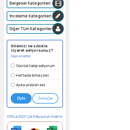
Belgesel Kategorileri
İnceleme Kategorileri
Diğer Tüm Kategoriler
Sitemizi ne sıklıkla
ziyaret ediyorsunuz?
Diğer anketler...
Günlük takip ediyorum
Haftada birkaç kez
Ayda yılda bir kez
Oyla
Sonuçlar
Office 2021 Çıktı Buyurun İndirin