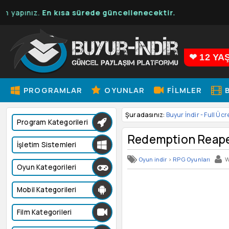
nız.
En kısa sürede güncellenecektir.
❤ 12 YA
PROGRAMLAR
OYUNLAR
FILMLER
B
Şuradasınız:
Buyur İndir - Full Ücr
Program Kategorileri
Redemption Reap
İşletim Sistemleri
Oyun indir
>
RPG Oyunları
W
Oyun Kategorileri
Mobil Kategorileri
Film Kategorileri