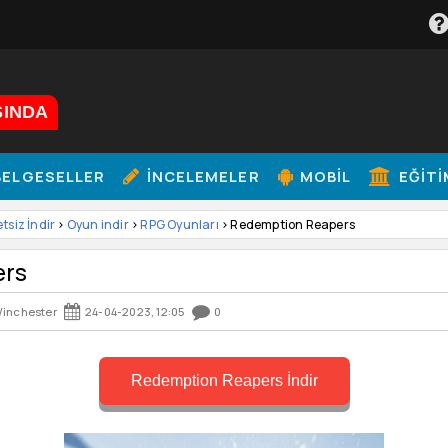
ŞINDA
ELGESELLER
İNCELEMELER
MOBIL
EĞITI
etsiz İndir
>
Oyun indir
>
RPG Oyunları
> Redemption Reapers
ers
inchester
24-04-2023, 12:05
0
Redemption Reapers İndir