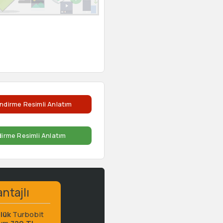
ndirme Resimli Anlatım
dirme Resimli Anlatım
ntajlı
lük
Turbobit
ium
720 TL