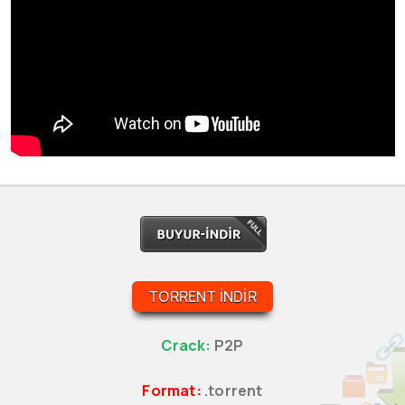
TORRENT İNDIR
Crack:
P2P
Format:
.torrent