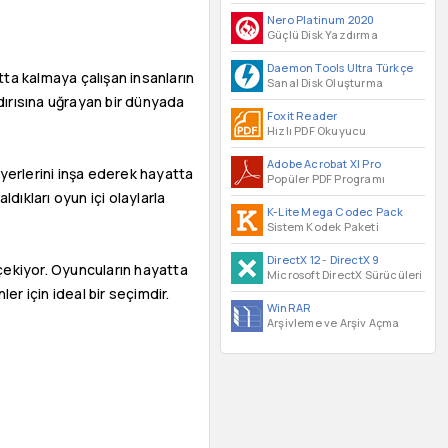
Nero Platinum 2020
Güçlü Disk Yazdırma
Daemon Tools Ultra Türkçe
tta kalmaya çalışan insanların
Sanal Disk Oluşturma
ldırısına uğrayan bir dünyada
Foxit Reader
Hızlı PDF Okuyucu
Adobe Acrobat XI Pro
yerlerini inşa ederek hayatta
Popüler PDF Programı
ldıkları oyun içi olaylarla
K-Lite Mega Codec Pack
Sistem Kodek Paketi
DirectX 12
-
DirectX 9
t çekiyor. Oyuncuların hayatta
Microsoft DirectX Sürücüleri
er için ideal bir seçimdir.
WinRAR
Arşivleme ve Arşiv Açma