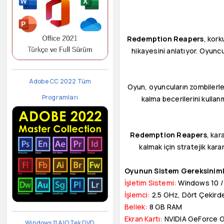
Redemption Reapers
, kork
hikayesini anlatıyor. Oyuncu
Adobe CC 2022 Tüm
Oyun, oyuncuların zombilerle
Programları
kalma becerilerini kullanm
Redemption Reapers
, kar
kalmak için stratejik kara
Oyunun Sistem Gereksiniml
İşletim Sistemi:
Windows 10 / 
İşlemci:
2.5 GHz, Dört Çekirde
Bellek:
8 GB RAM
Ekran Kartı:
NVIDIA GeForce 
Windows 11 AIO Tek DVD