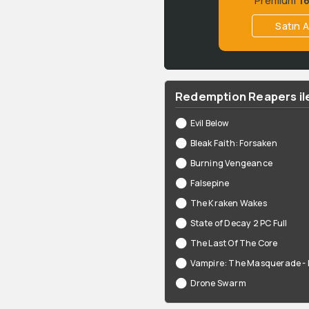
Satın A
Redemption Reapers ile
Evil Below
Bleak Faith: Forsaken
Burning Vengeance
Falsepine
The Kraken Wakes
State of Decay 2 PC Full
The Last Of The Core
Vampire: The Masquerade -
Drone Swarm