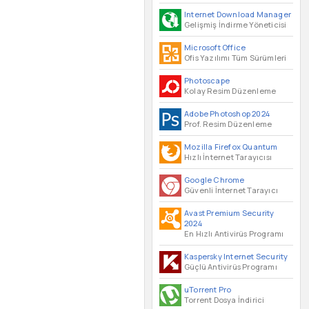
Internet Download Manager
Gelişmiş İndirme Yöneticisi
Microsoft Office
Ofis Yazılımı Tüm Sürümleri
Photoscape
Kolay Resim Düzenleme
Adobe Photoshop 2024
Prof. Resim Düzenleme
Mozilla Firefox Quantum
Hızlı İnternet Tarayıcısı
Google Chrome
Güvenli İnternet Tarayıcı
Avast Premium Security
2024
En Hızlı Antivirüs Programı
Kaspersky Internet Security
Güçlü Antivirüs Programı
uTorrent Pro
Torrent Dosya İndirici