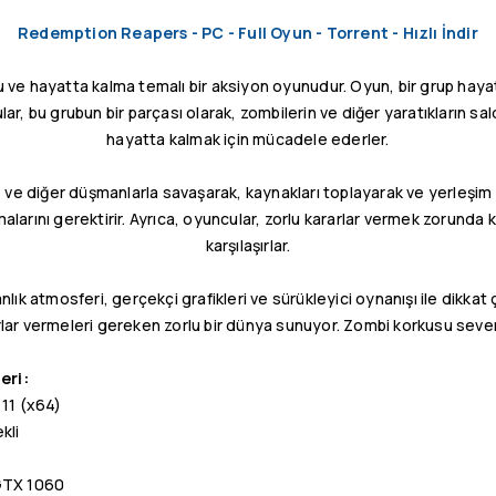
Redemption Reapers - PC - Full Oyun - Torrent - Hızlı İndir
u ve hayatta kalma temalı bir aksiyon oyunudur. Oyun, bir grup haya
lar, bu grubun bir parçası olarak, zombilerin ve diğer yaratıkların sa
hayatta kalmak için mücadele ederler.
 ve diğer düşmanlarla savaşarak, kaynakları toplayarak ve yerleşim 
alarını gerektirir. Ayrıca, oyuncular, zorlu kararlar vermek zorunda ka
karşılaşırlar.
anlık atmosferi, gerçekçi grafikleri ve sürükleyici oynanışı ile dikka
rlar vermeleri gereken zorlu bir dünya sunuyor. Zombi korkusu sevenl
eri:
11 (x64)
kli
GTX 1060