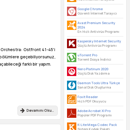
Google Chrome
Güvenli İnternet Tarayıcı
Avast Premium Security
2024
En Hızlı Antivirüs Programı
Kaspersky Internet Security
Güçlü Antivirüs Programı
d Orchestra: Ostfront 41-45'i
uTorrent Pro
i bölümlere geçebiliyorsunuz,
Torrent Dosya İndirici
abileceği farklı bir yapım.
Nero Platinum 2020
Güçlü Disk Yazdırma
Daemon Tools Ultra Türkçe
Sanal Disk Oluşturma
Foxit Reader
Hızlı PDF Okuyucu
Devamını Oku..
Adobe Acrobat XI Pro
Popüler PDF Programı
K-Lite Mega Codec Pack
Sistem Kodek Paketi