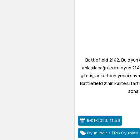
Battlefield 2142. Bu oyun
anlaşılacağı üzere oyun 2142
girmiş, askerlerin yerini sav
Battlefield 2'nin kalitesi tar
sona 
6-01-2023, 11:58
Oyun indir
>
FPS Oyunları