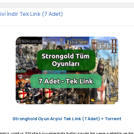
i İndir Tek Link (7 Adet)
Stronghold Oyun Arşivi Tek Link (7 Adet) + Torrent
iniz yoktur. Strateji oyunlarında hatırı sayılır bir yere sahiptir ve 