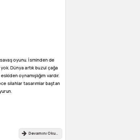
r savaş oyunu. İsminden de
r yok. Dünya artık buzul çağa
k eskiden oynamışlığım vardır.
dece silahlar tasarımlar baştan
yurun.
Devamını Oku..