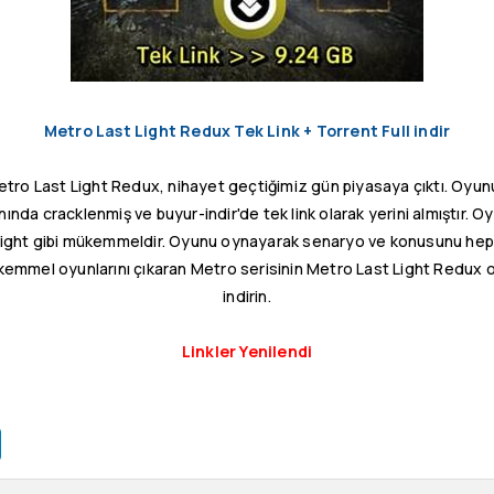
Metro Last Light Redux Tek Link + Torrent Full indir
tro Last Light Redux, nihayet geçtiğimiz gün piyasaya çıktı. Oyu
ında cracklenmiş ve buyur-indir'de tek link olarak yerini almıştır. 
ight gibi mükemmeldir. Oyunu oynayarak senaryo ve konusunu hep 
mmel oyunlarını çıkaran Metro serisinin Metro Last Light Redux o
indirin.
Linkler Yenilendi