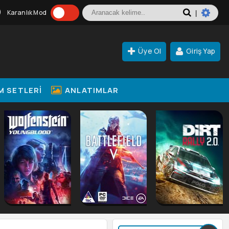
Karanlık Mod
|
Üye Ol
Giriş Yap
M SETLERI
ANLATIMLAR