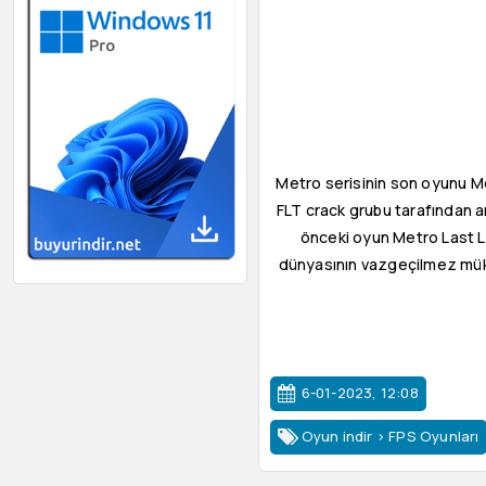
Metro serisinin son oyunu Me
FLT crack grubu tarafından an
önceki oyun Metro Last L
dünyasının vazgeçilmez müke
6-01-2023, 12:08
Oyun indir
>
FPS Oyunları