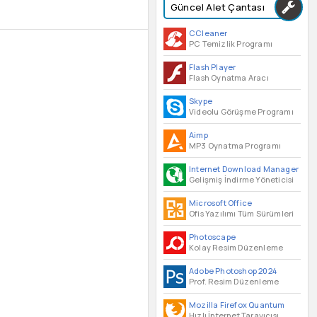
Güncel Alet Çantası
CCleaner
PC Temizlik Programı
Flash Player
Flash Oynatma Aracı
Skype
Videolu Görüşme Programı
Aimp
MP3 Oynatma Programı
Internet Download Manager
Gelişmiş İndirme Yöneticisi
Microsoft Office
Ofis Yazılımı Tüm Sürümleri
Photoscape
Kolay Resim Düzenleme
Adobe Photoshop 2024
Prof. Resim Düzenleme
Mozilla Firefox Quantum
Hızlı İnternet Tarayıcısı