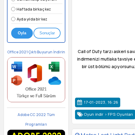
Haftada birkaç kez
Ayda yılda bir kez
Oyla
Sonuçlar
Call of Duty tarzı askeri sa
Office 2021 Çıktı Buyurun İndirin
indirmenizi mutlaka tavsiye 
bir üst bölümü açıyorsunuz
17-01-2023, 16:26
Oyun indir
>
FPS Oyunları
Adobe CC 2022 Tüm
Programları
Metro Last Light Redu