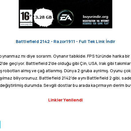
Battlefield 2142 - Razor1911 - Full Tek Link İndir
 oynanmaz mı diye sorarım. Oynanır tabikide. FPS türünde harika bi
'de geçiyor. Battlefield 2'de olduğu gibi Çin, USA, Irak gibi takımla
aş robotları almış ve çağ atlanmış. Dünya 2 gruba ayrılmış. Oyunu ço
tışılmaz biliyorsunuz. Battlefield 2142'de aynı Battlefield 2 gibi, sa
değiştirilmiş durumda. Sevgili dostlar bu arada kaçırmayın derim bu
Linkler Yenilendi