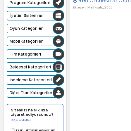
Red Orchestra: Ostfro
Program Kategorileri
Ekleyen: Meliksah_2006
İşletim Sistemleri
Oyun Kategorileri
Mobil Kategorileri
Film Kategorileri
Belgesel Kategorileri
İnceleme Kategorileri
Diğer Tüm Kategoriler
Sitemizi ne sıklıkla
ziyaret ediyorsunuz?
Diğer anketler...
Günlük takip ediyorum