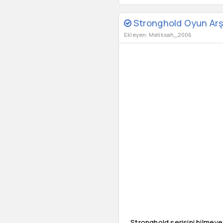
Stronghold Oyun Arşiv
Ekleyen: Meliksah_2006
Stronghold serisini bilmeyen