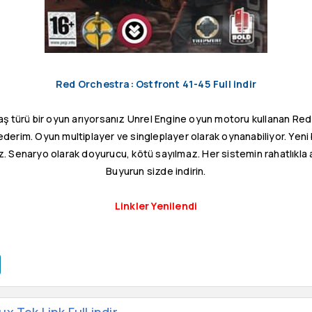
Red Orchestra: Ostfront 41-45 Full indir
vaş türü bir oyun arıyorsanız Unrel Engine oyun motoru kullanan Re
ederim. Oyun multiplayer ve singleplayer olarak oynanabiliyor. Yen
. Senaryo olarak doyurucu, kötü sayılmaz. Her sistemin rahatlıkla aç
Buyurun sizde indirin.
Linkler Yenilendi
x Tek Link Full indir