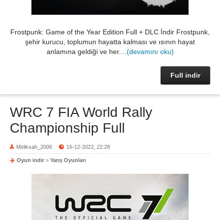
Frostpunk: Game of the Year Edition Full + DLC İndir Frostpunk,
şehir kurucu, toplumun hayatta kalması ve ısının hayat
anlamına geldiği ve her....
(devamını oku)
Full indir
WRC 7 FIA World Rally
Championship Full
Meliksah_2006
16-12-2022, 22:28
Oyun indir
>
Yarış Oyunları