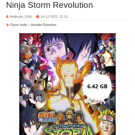
Ninja Storm Revolution
Meliksah_2006
16-12-2022, 22:15
Oyun indir
>
Arcade Oyunları