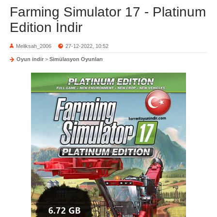
Farming Simulator 17 - Platinum
Edition İndir
Meliksah_2006
27-12-2022, 10:52
Oyun indir
>
Simülasyon Oyunları