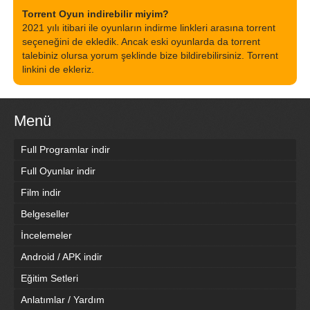
Torrent Oyun indirebilir miyim?
2021 yılı itibari ile oyunların indirme linkleri arasına torrent
seçeneğini de ekledik. Ancak eski oyunlarda da torrent
talebiniz olursa yorum şeklinde bize bildirebilirsiniz. Torrent
linkini de ekleriz.
Menü
Full Programlar indir
Full Oyunlar indir
Film indir
Belgeseller
İncelemeler
Android / APK indir
Eğitim Setleri
Anlatımlar / Yardım