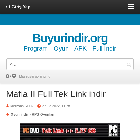
Giriş Yap
Buyurindir.org
Program - Oyun - APK - Full İndir
Masaüstü görünümü
Mafia II Full Tek Link indir
Meliksah_2006
27-12-2022, 11:28
Oyun indir
>
RPG Oyunları