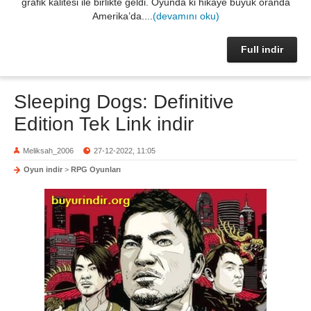
grafik kalitesi ile birlikte geldi. Oyunda ki hikaye büyük oranda
Amerika’da....
(devamını oku)
Full indir
Sleeping Dogs: Definitive
Edition Tek Link indir
Meliksah_2006
27-12-2022, 11:05
Oyun indir
>
RPG Oyunları