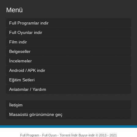
Menü
Full Programlar indir
Full Oyunlar indir
Film indir
Belgeseller
İncelemeler
Android / APK indir
Eğitim Setleri
Anlatımlar / Yardım
İletişim
Masaüstü görünümüne geç
Full Program - Full Oyun - Torrent İndir
Buyur-indir
© 2013 - 2021