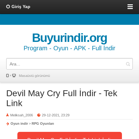
Giriş Yap
Buyurindir.org
Program - Oyun - APK - Full İndir
Masaüstü görünümü
Devil May Cry Full İndir - Tek
Link
Meliksah_2006
29-12-2021, 23:29
Oyun indir
>
RPG Oyunları