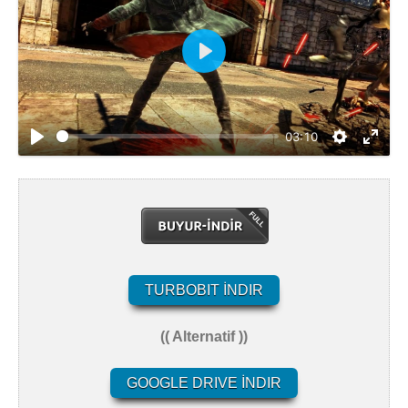
O
y
n
a
03:10
t
TURBOBIT İNDIR
(( Alternatif ))
GOOGLE DRIVE İNDIR