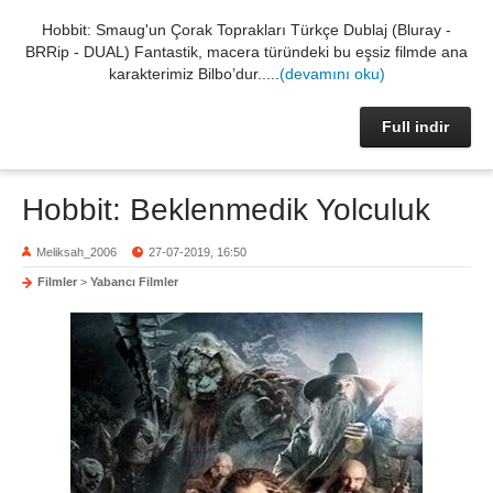
Hobbit: Smaug'un Çorak Toprakları Türkçe Dublaj (Bluray -
BRRip - DUAL) Fantastik, macera türündeki bu eşsiz filmde ana
karakterimiz Bilbo’dur.....
(devamını oku)
Full indir
Hobbit: Beklenmedik Yolculuk
Meliksah_2006
27-07-2019, 16:50
Filmler
>
Yabancı Filmler