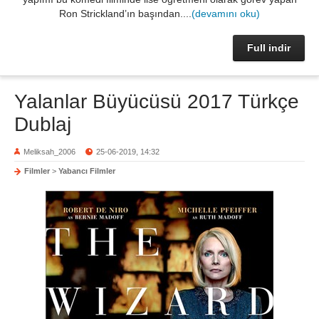
Ron Strickland’ın başından....
(devamını oku)
Full indir
Yalanlar Büyücüsü 2017 Türkçe
Dublaj
Meliksah_2006
25-06-2019, 14:32
Filmler
>
Yabancı Filmler