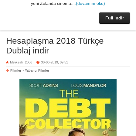
yeni Zelanda sinema....
(devamını oku)
Full indir
Hesaplaşma 2018 Türkçe
Dublaj indir
Meliksah_2006
30-06-2019, 09:51
Filmler
>
Yabancı Filmler