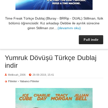
Time Freak Türkçe Dublaj (Bluray - BRRip - DUAL) Stillman, fizik
bölümü öğrencisidir. Kız arkadaşı Debbie ile ayrılık sürecine
giren Stillman zor....
(devamını oku)
Full indir
Yumruk Dövüşü Türkçe Dublaj
indir
Meliksah_2006
26-06-2019, 15:41
Filmler
>
Yabancı Filmler