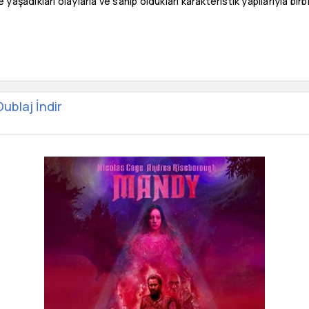
 yaşadıkları olaylarla ve sahip oldukları karakteristik yapılarıyla birb
blaj İndir