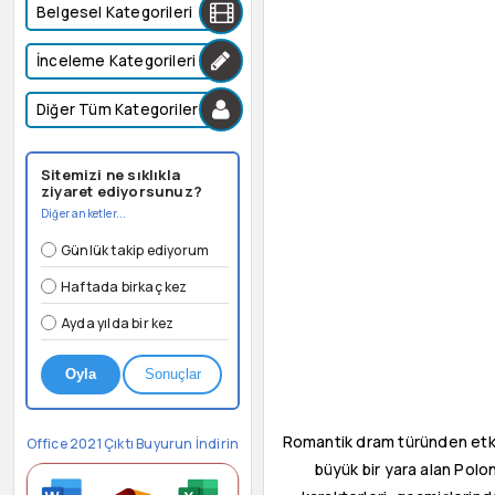
Belgesel Kategorileri
İnceleme Kategorileri
Diğer Tüm Kategoriler
Sitemizi ne sıklıkla
ziyaret ediyorsunuz?
Diğer anketler...
Günlük takip ediyorum
Haftada birkaç kez
Ayda yılda bir kez
Oyla
Sonuçlar
Romantik dram türünden etkil
Office 2021 Çıktı Buyurun İndirin
büyük bir yara alan Polon