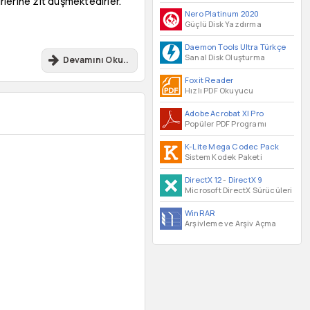
irlerine zıt düşmektedirler.
Nero Platinum 2020
Güçlü Disk Yazdırma
Daemon Tools Ultra Türkçe
Sanal Disk Oluşturma
Devamını Oku..
Foxit Reader
Hızlı PDF Okuyucu
Adobe Acrobat XI Pro
Popüler PDF Programı
K-Lite Mega Codec Pack
Sistem Kodek Paketi
DirectX 12
-
DirectX 9
Microsoft DirectX Sürücüleri
WinRAR
Arşivleme ve Arşiv Açma