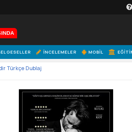
ŞINDA
ELGESELLER
İNCELEMELER
MOBIL
EĞITI
ir Türkçe Dublaj