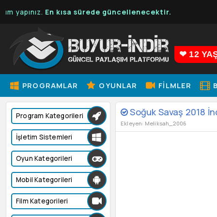
ız.
En kısa sürede güncellenecektir.
❤ 12 YA
PROGRAMLAR
OYUNLAR
FILMLER
B
Soğuk Savaş 2018 İnd
Program Kategorileri
Ekleyen: Meliksah_2006
İşletim Sistemleri
Oyun Kategorileri
Mobil Kategorileri
Film Kategorileri