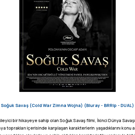
Soğuk Savaş (Cold War Zimna Wojna) (Bluray - BRRip - DUAL)
eyici bir hikayeye sahip olan Soğuk Savaş filmi, İkinci Dünya Savaş
ya toprakları içerisinde karşılaşan karakterlerin yaşadıklarını konu 