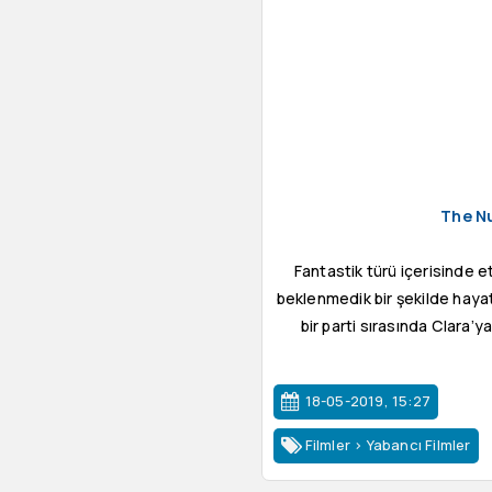
The Nu
Fantastik türü içerisinde et
beklenmedik bir şekilde hayat
bir parti sırasında Clara’y
18-05-2019, 15:27
Filmler
>
Yabancı Filmler