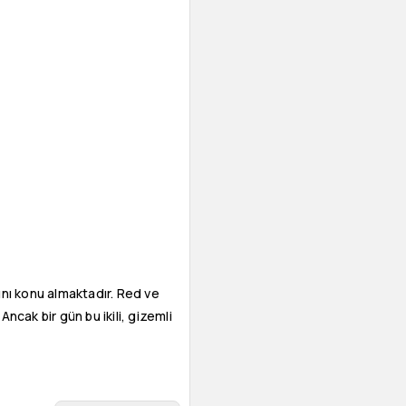
rını konu almaktadır. Red ve
ncak bir gün bu ikili, gizemli