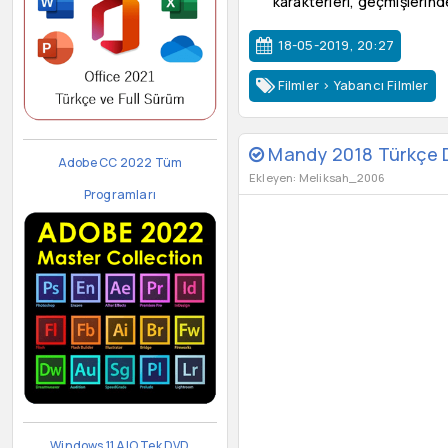
karakterleri, geçmişlerinde
18-05-2019, 20:27
Filmler
>
Yabancı Filmler
Mandy 2018 Türkçe Du
Adobe CC 2022 Tüm
Ekleyen: Meliksah_2006
Programları
Windows 11 AIO Tek DVD