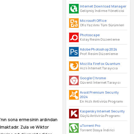
Internet Download Manager
Gelişmiş İndirme Yöneticisi
Microsoft Office
Ofis Yazılımı Tüm Sürümleri
Photoscape
Kolay Resim Düzenleme
Adobe Photoshop 2024
Prof. Resim Düzenleme
Mozilla Firefox Quantum
Hızlı İnternet Tarayıcısı
Google Chrome
Güvenli İnternet Tarayıcı
Avast Premium Security
2024
En Hızlı Antivirüs Programı
Kaspersky Internet Security
Güçlü Antivirüs Programı
ı’nın sona ermesinin ardından
uTorrent Pro
almaktadır. Zula ve Wiktor
Torrent Dosya İndirici