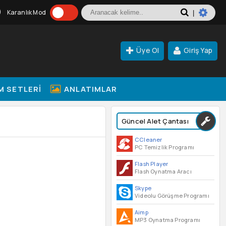
Karanlık Mod
|
Üye Ol
Giriş Yap
M SETLERI
ANLATIMLAR
Güncel Alet Çantası
CCleaner
PC Temizlik Programı
Flash Player
Flash Oynatma Aracı
Skype
Videolu Görüşme Programı
Aimp
MP3 Oynatma Programı