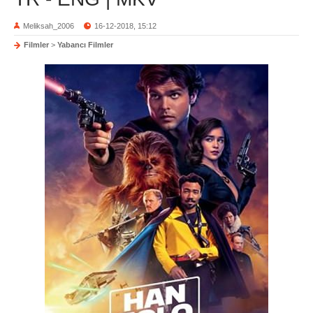
Meliksah_2006
16-12-2018, 15:12
Filmler
>
Yabancı Filmler