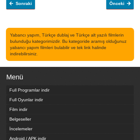
Sonraki
Önceki
Yabancı yapım, Türkçe dublaj ve Türkçe alt yazılı filmlerin
bulunduğu kategorimizdir. Bu kategoride aramış olduğunuz
yabancı yapım filmleri bulabilir ve tek link halinde
indirebilirsiniz.
Menü
Full Programlar indir
Full Oyunlar indir
Film indir
Belgeseller
İncelemeler
Android / APK indir