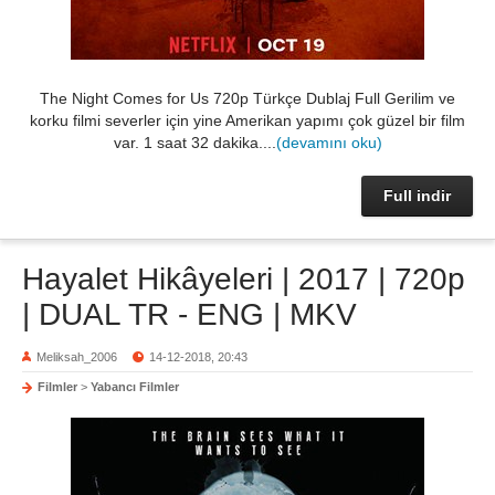
The Night Comes for Us 720p Türkçe Dublaj Full Gerilim ve
korku filmi severler için yine Amerikan yapımı çok güzel bir film
var. 1 saat 32 dakika....
(devamını oku)
Full indir
Hayalet Hikâyeleri | 2017 | 720p
| DUAL TR - ENG | MKV
Meliksah_2006
14-12-2018, 20:43
Filmler
>
Yabancı Filmler