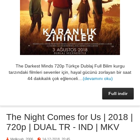
The Darkest Minds 720p Türkçe Dublaj Full Bilim kurgu
tarzındaki filmleri sevenler için, hayal gücünü zorlayan bir saat
44 dakikalık çok eğlenceli....
(devamını oku)
Full indir
The Night Comes for Us | 2018 |
720p | DUAL TR - IND | MKV
Meliksah_2006
14-12-2018, 20:45