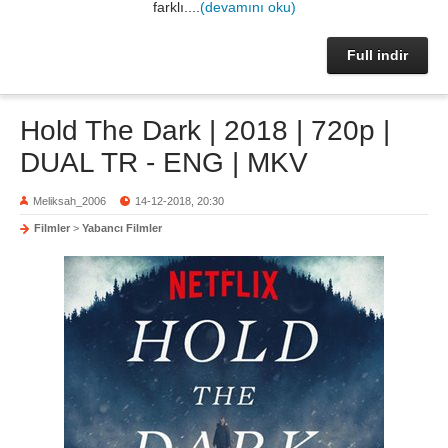
farklı....
(devamını oku)
Full indir
Hold The Dark | 2018 | 720p |
DUAL TR - ENG | MKV
Meliksah_2006
14-12-2018, 20:30
Filmler
>
Yabancı Filmler