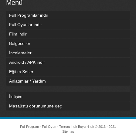
Menü
Full Programlar indir
Full Oyunlar indir
Film indir
Belgeseller
İncelemeler
Android / APK indir
Eğitim Setleri
Anlatımlar / Yardım
İletişim
Masaüstü görünümüne geç
Full Program - Full Oyun - Torrent İndir
Buyur-indir
© 2013 - 2021
Sitemap