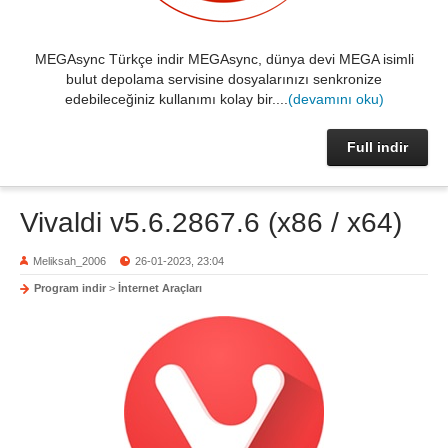
MEGAsync Türkçe indir MEGAsync, dünya devi MEGA isimli
bulut depolama servisine dosyalarınızı senkronize
edebileceğiniz kullanımı kolay bir....
(devamını oku)
Full indir
Vivaldi v5.6.2867.6 (x86 / x64)
Meliksah_2006
26-01-2023, 23:04
Program indir
>
İnternet Araçları