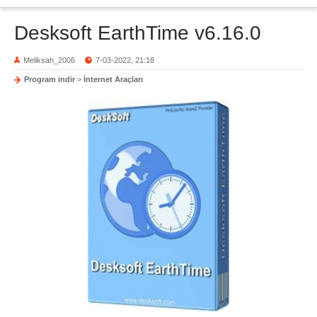
Desksoft EarthTime v6.16.0
Meliksah_2006
7-03-2022, 21:18
Program indir
>
İnternet Araçları