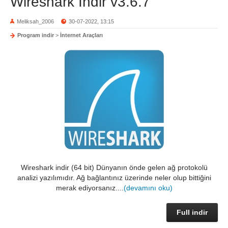
Wireshark İndir v3.6.7
Meliksah_2006
30-07-2022, 13:15
Program indir
>
İnternet Araçları
Wireshark indir (64 bit) Dünyanın önde gelen ağ protokolü
analizi yazılımıdır. Ağ bağlantınız üzerinde neler olup bittiğini
merak ediyorsanız....
(devamını oku)
Full indir