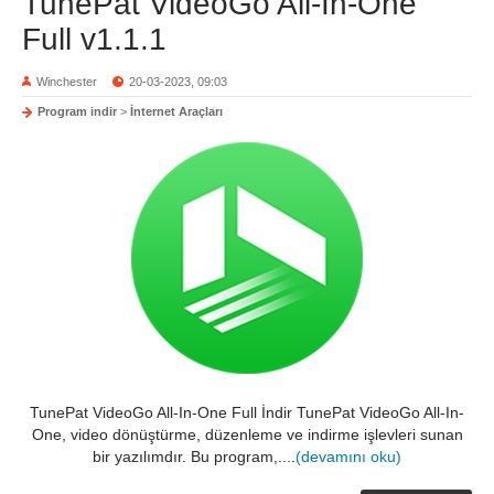
TunePat VideoGo All-In-One
Full v1.1.1
Winchester
20-03-2023, 09:03
Program indir
>
İnternet Araçları
TunePat VideoGo All-In-One Full İndir TunePat VideoGo All-In-
One, video dönüştürme, düzenleme ve indirme işlevleri sunan
bir yazılımdır. Bu program,....
(devamını oku)