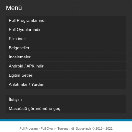
Menü
Full Programlar indir
Full Oyunlar indir
Film indir
Belgeseller
İncelemeler
Android / APK indir
Eğitim Setleri
Anlatımlar / Yardım
İletişim
Masaüstü görünümüne geç
Full Program - Full Oyun - Torrent İndir
Buyur-indir
© 2013 - 2021