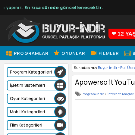
z.
En kısa sürede güncellenecektir.
❤ 12 YA
PROGRAMLAR
OYUNLAR
FILMLER
B
Şuradasınız:
Buyur İndir - Full Ücr
Program Kategorileri
Apowersoft YouTu
İşletim Sistemleri
Program indir
>
İnternet Araçları
Oyun Kategorileri
Mobil Kategorileri
Film Kategorileri