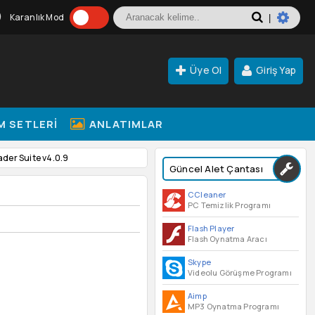
Karanlık Mod
|
Üye Ol
Giriş Yap
M SETLERI
ANLATIMLAR
der Suite v4.0.9
Güncel Alet Çantası
CCleaner
PC Temizlik Programı
Flash Player
Flash Oynatma Aracı
Skype
Videolu Görüşme Programı
Aimp
MP3 Oynatma Programı