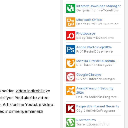
Internet Download Manager
Gelişmiş İndirme Yöneticisi
Microsoft Office
Ofis Yazılımı Tüm Sürümleri
Photoscape
Kolay Resim Düzenleme
Adobe Photoshop 2024
Prof. Resim Düzenleme
Mozilla Firefox Quantum
Hızlı İnternet Tarayıcısı
Google Chrome
Güvenli İnternet Tarayıcı
Avast Premium Security
ube
'dan
video indirebilir
ve
2024
En Hızlı Antivirüs Programı
ebiliyor, Youtube'de video
r. Artık online Youtube video
Kaspersky Internet Security
Güçlü Antivirüs Programı
 indirme işlemlerinizi
uTorrent Pro
Torrent Dosya İndirici