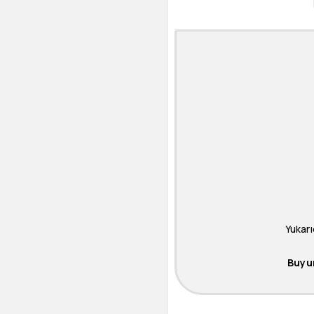
Yukarı
Buyur