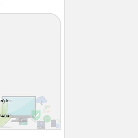
ğildir.
sunar.