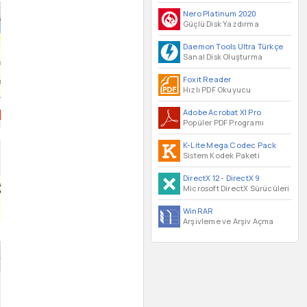
Nero Platinum 2020
Güçlü Disk Yazdırma
Daemon Tools Ultra Türkçe
Sanal Disk Oluşturma
Foxit Reader
Hızlı PDF Okuyucu
Adobe Acrobat XI Pro
Popüler PDF Programı
K-Lite Mega Codec Pack
Sistem Kodek Paketi
DirectX 12
-
DirectX 9
Microsoft DirectX Sürücüleri
WinRAR
Arşivleme ve Arşiv Açma