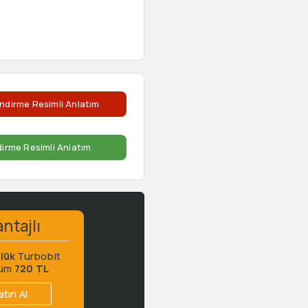
ndirme Resimli Anlatım
dirme Resimli Anlatım
ntajlı
lük
Turbobit
ium
720 TL
atın Al