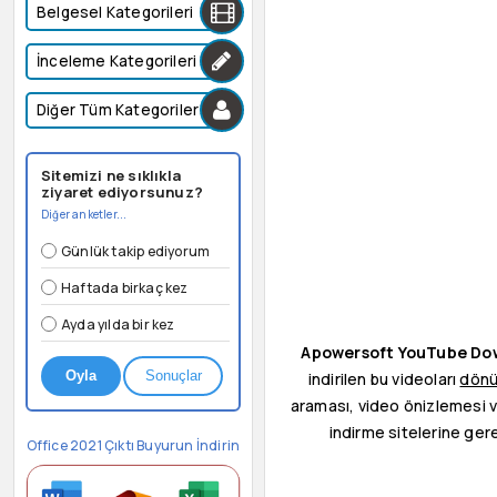
Belgesel Kategorileri
İnceleme Kategorileri
Diğer Tüm Kategoriler
Sitemizi ne sıklıkla
ziyaret ediyorsunuz?
Diğer anketler...
Günlük takip ediyorum
Haftada birkaç kez
Ayda yılda bir kez
Apowersoft YouTube Do
Oyla
Sonuçlar
indirilen bu videoları
dönüş
araması, video önizlemesi ve
indirme sitelerine ge
Office 2021 Çıktı Buyurun İndirin