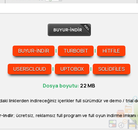
BUYUR-INDIR
|
TURBOBIT
|
HITFILE
USERSCLOUD
|
UPTOBOX
|
SOLIDFILES
Dosya boyutu:
22 MB
daki linklerden indireceğiniz içerikler full sürümdür ve demo / trial de
-indir
; ücretsiz, reklamsız full program ve full oyun indirme imkanı 