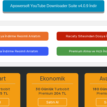
Apowersoft YouTube Downloader Suite v4.0.9 İndir
ya İndirme Resimli Anlatım
Racaty Sitesinden Dosya İ
 İndirme Resimli Anlatım
Premium Alma ve Hızlı İn
art
Ekonomik
Ava
rbobit
30 Günlük
Turbobit
180 Gün
65 TL
Premium
204 TL
Prem
l
Satın Al
S