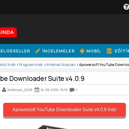
ŞINDA
ELGESELLER
İNCELEMELER
MOBIL
EĞITI
etsiz İndir
>
Program indir
>
İnternet Araçları
> Apowersoft YouTube Downloa
be Downloader Suite v4.0.9
Meliksah_2006
16-05-2015, 18:19
1
Apowersoft YouTube Downloader Suite v4.0.9 İndir