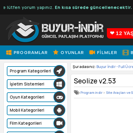
ütfen yorum yapınız.
En kısa sürede güncellenecektir.
❤ 12 YA
PROGRAMLAR
OYUNLAR
FILMLER
B
Şuradasınız:
Buyur İndir - Full Ücr
Program Kategorileri
Seolize v2.53
İşletim Sistemleri
Program indir
>
Site Araçları ve 
Oyun Kategorileri
Mobil Kategorileri
Film Kategorileri