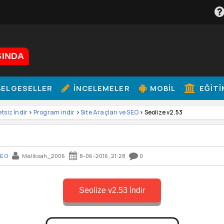
ŞINDA
ELGESELLER
İNCELEMELER
MOBIL
EĞITI
etsiz İndir
>
Program indir
>
Site Araçları ve SEO
> Seolize v2.53
SEO
Meliksah_2006
8-06-2016, 21:28
0
Seolize v2.53 İndir