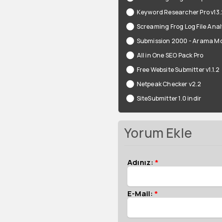
Keyword Researcher Pro v13
Screaming Frog Log File Anal
Submission 2000 - Arama Mo
All in One SEO Pack Pro
Free Website Submitter v1.1.2
Netpeak Checker v2.2
SiteSubmitter 1.0 indir
Yorum Ekle
Adınız:
*
E-Mail:
*