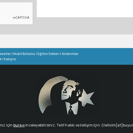
eseller
|
Mobil Bölümü
|
Eğitim Setleri
|
Anlatımlar
l
|
İletişim
mız için
burayı
inceleyebilirsiniz. Telif hakkı ve iletişim için: (iletisim[at]buy