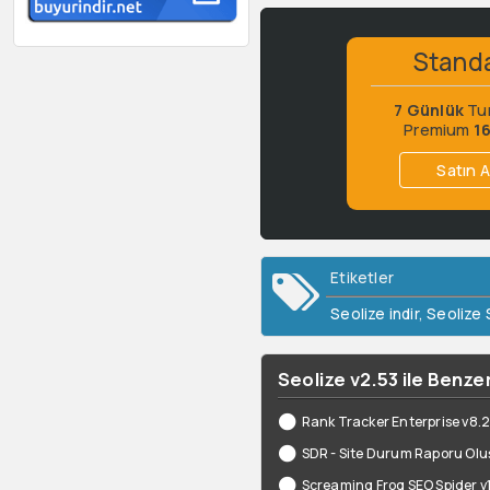
Stand
7 Günlük
Tu
Premium
1
Satın A
Etiketler
Seolize indir
,
Seolize 
Seolize v2.53 ile Benzer
Rank Tracker Enterprise v8.2
SDR - Site Durum Raporu Ol
Screaming Frog SEO Spider v1