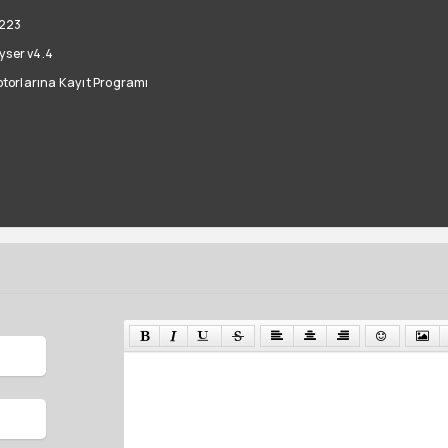
.223
yser v4.4
torlarına Kayıt Programı