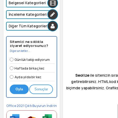
Belgesel Kategorileri
İnceleme Kategorileri
Diğer Tüm Kategoriler
Sitemizi ne sıklıkla
ziyaret ediyorsunuz?
Diğer anketler...
Günlük takip ediyorum
Haftada birkaç kez
Seolize
ile sitenizin sı
Ayda yılda bir kez
getirebilirsiniz. HTML kod k
biçimde yapabilirsiniz. Grafiks
Oyla
Sonuçlar
Office 2021 Çıktı Buyurun İndirin