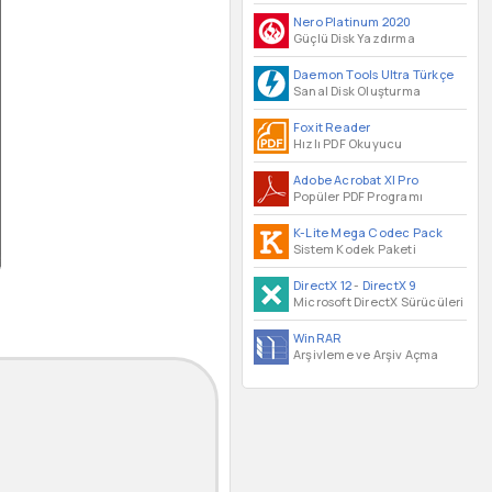
Nero Platinum 2020
Güçlü Disk Yazdırma
Daemon Tools Ultra Türkçe
Sanal Disk Oluşturma
Foxit Reader
Hızlı PDF Okuyucu
Adobe Acrobat XI Pro
Popüler PDF Programı
K-Lite Mega Codec Pack
Sistem Kodek Paketi
DirectX 12
-
DirectX 9
Microsoft DirectX Sürücüleri
WinRAR
Arşivleme ve Arşiv Açma