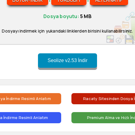
BUYUR-INDIR
|
TURBOBIT
|
ALTERNATIF
Dosya boyutu:
5 MB
Dosyayı indirmek için yukarıdaki linklerden birisini kullanabilirsiniz.
Seolize v2.53 İndir
ya İndirme Resimli Anlatım
Racaty Sitesinden Dosya İ
 İndirme Resimli Anlatım
Premium Alma ve Hızlı İn