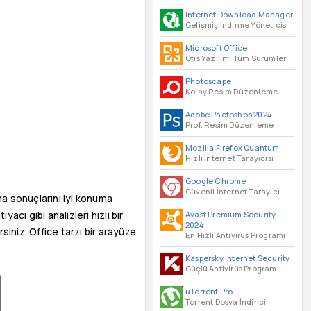
Internet Download Manager
Gelişmiş İndirme Yöneticisi
Microsoft Office
Ofis Yazılımı Tüm Sürümleri
Photoscape
Kolay Resim Düzenleme
Adobe Photoshop 2024
Prof. Resim Düzenleme
Mozilla Firefox Quantum
Hızlı İnternet Tarayıcısı
Google Chrome
Güvenli İnternet Tarayıcı
ma sonuçlarını iyi konuma
acı gibi analizleri hızlı bir
Avast Premium Security
2024
rsiniz. Office tarzı bir arayüze
En Hızlı Antivirüs Programı
Kaspersky Internet Security
Güçlü Antivirüs Programı
uTorrent Pro
Torrent Dosya İndirici