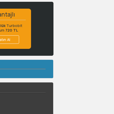
ntajlı
lük
Turbobit
ium
720 TL
atın Al