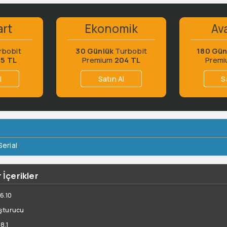
art
Ekonomik
Ava
rbobit
30 Günlük
Turbobit
180 Gün
65 TL
Premium
204 TL
Prem
l
Satın Al
S
Serial
 İçerikler
6.10
uşturucu
8.1