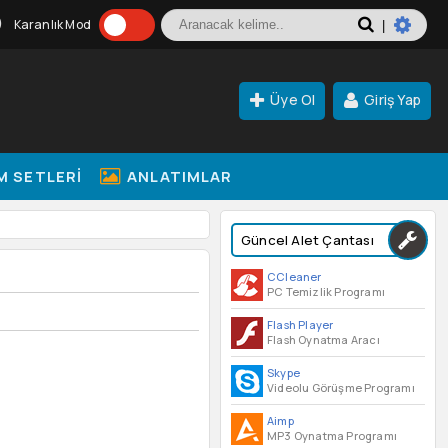
Karanlık Mod
|
Üye Ol
Giriş Yap
M SETLERI
ANLATIMLAR
Güncel Alet Çantası
CCleaner
PC Temizlik Programı
Flash Player
Flash Oynatma Aracı
Skype
Videolu Görüşme Programı
Aimp
MP3 Oynatma Programı