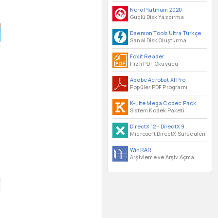
Nero Platinum 2020
Güçlü Disk Yazdırma
Daemon Tools Ultra Türkçe
Sanal Disk Oluşturma
Foxit Reader
Hızlı PDF Okuyucu
Adobe Acrobat XI Pro
Popüler PDF Programı
K-Lite Mega Codec Pack
Sistem Kodek Paketi
DirectX 12
-
DirectX 9
Microsoft DirectX Sürücüleri
WinRAR
Arşivleme ve Arşiv Açma