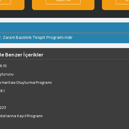
r
,
Zararlı Backlink Tespit Programı indir
e Benzer İçerikler
6.10
uşturucu
te Haritası Oluşturma Programı
8.1
.223
torlarına Kayıt Programı