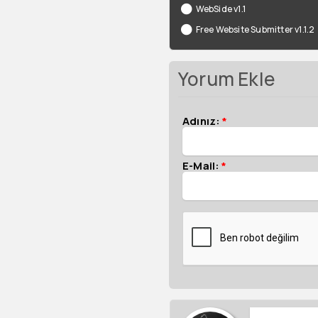
WebSide v1.1
Free Website Submitter v1.1.2
Yorum Ekle
Adınız:
*
E-Mail:
*