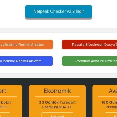
Netpeak Checker v2.2 İndir
ya İndirme Resimli Anlatım
Racaty Sitesinden Dosya İ
 İndirme Resimli Anlatım
Premium Alma ve Hızlı İn
art
Ekonomik
Ava
rbobit
30 Günlük
Turbobit
180 Gün
65 TL
Premium
204 TL
Prem
l
Satın Al
S