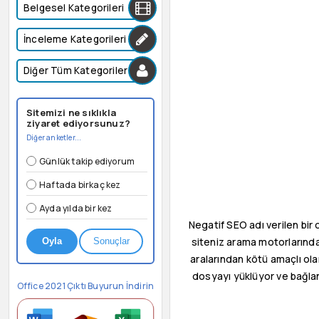
Belgesel Kategorileri
İnceleme Kategorileri
Diğer Tüm Kategoriler
Sitemizi ne sıklıkla
ziyaret ediyorsunuz?
Diğer anketler...
Günlük takip ediyorum
Haftada birkaç kez
Ayda yılda bir kez
Negatif SEO adı verilen bir 
siteniz arama motorlarında 
Oyla
Sonuçlar
aralarından kötü amaçlı ola
dosyayı yüklüyor ve bağlant
Office 2021 Çıktı Buyurun İndirin