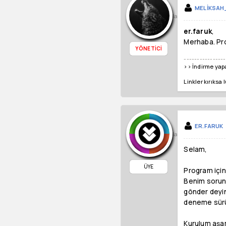
MELIKSAH
Cevapla
er.faruk
,
Merhaba. Pro
YÖNETICI
----------------
>> İndirme ya
Linkler kırıksa 
ER.FARUK
Cevapla
Selam,
ÜYE
Program için
Benim sorunu
gönder deyin
deneme sürüm
Kurulum aşam