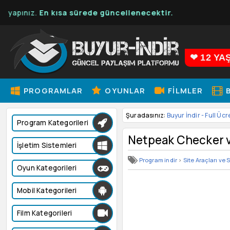
z.
En kısa sürede güncellenecektir.
❤ 12 YA
PROGRAMLAR
OYUNLAR
FILMLER
B
Şuradasınız:
Buyur İndir - Full Ücr
Program Kategorileri
Netpeak Checker 
İşletim Sistemleri
Program indir
>
Site Araçları ve 
Oyun Kategorileri
Mobil Kategorileri
Film Kategorileri