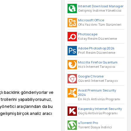
Internet Download Manager
Gelişmiş İndirme Yöneticisi
Microsoft Office
Ofis Yazılımı Tüm Sürümleri
Photoscape
Kolay Resim Düzenleme
Adobe Photoshop 2024
Prof. Resim Düzenleme
Mozilla Firefox Quantum
Hızlı İnternet Tarayıcısı
Google Chrome
Güvenli İnternet Tarayıcı
Avast Premium Security
çlı backlink gönderiyorlar ve
2024
ntrollerini yapabiliyorsunuz,
En Hızlı Antivirüs Programı
 yönetici araçlarından da bu
Kaspersky Internet Security
gelişmiş birçok analiz aracı
Güçlü Antivirüs Programı
uTorrent Pro
Torrent Dosya İndirici