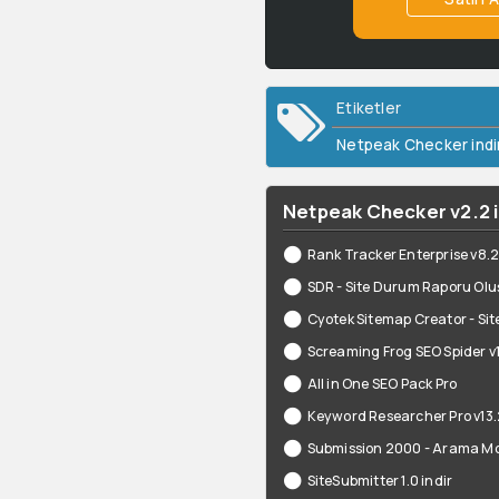
Etiketler
Netpeak Checker indi
Netpeak Checker v2.2 il
Rank Tracker Enterprise v8.2
SDR - Site Durum Raporu Ol
Cyotek Sitemap Creator - Si
Screaming Frog SEO Spider v1
All in One SEO Pack Pro
Keyword Researcher Pro v13
Submission 2000 - Arama Mo
SiteSubmitter 1.0 indir