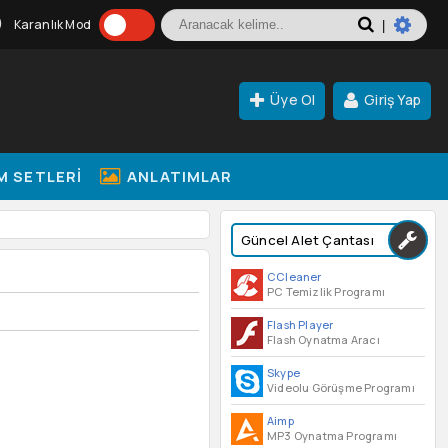
Karanlık Mod
|
Üye Ol
Giriş Yap
M SETLERI
ANLATIMLAR
Güncel Alet Çantası
CCleaner
PC Temizlik Programı
Flash Player
Flash Oynatma Aracı
Skype
Videolu Görüşme Programı
Aimp
MP3 Oynatma Programı