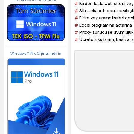
#
Birden fazla web sitesi vey
#
Site rekabet oranı karşılaşt
#
Filtre ve parametreleri geni
#
Excel programına aktarma
#
Proxy sunucu ile uyumluluk
#
Ücretsiz kullanım, basit ar
Windows 11 Pro Orjinal İndirin