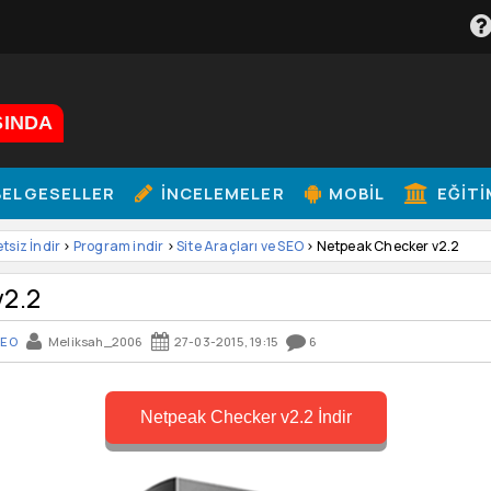
ŞINDA
ELGESELLER
İNCELEMELER
MOBIL
EĞITI
etsiz İndir
>
Program indir
>
Site Araçları ve SEO
> Netpeak Checker v2.2
v2.2
SEO
Meliksah_2006
27-03-2015, 19:15
6
Netpeak Checker v2.2 İndir