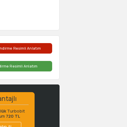
ndirme Resimli Anlatım
dirme Resimli Anlatım
ntajlı
lük
Turbobit
ium
720 TL
atın Al