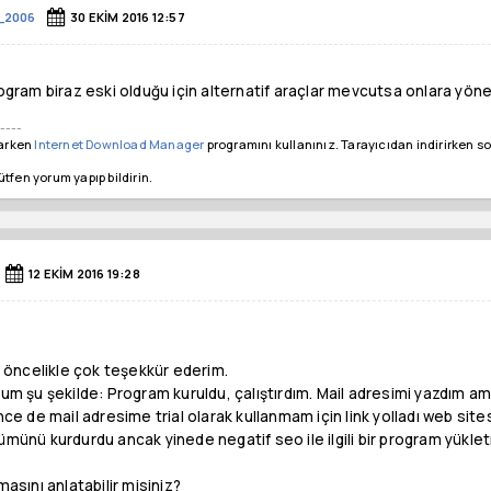
_2006
30 EKIM 2016 12:57
gram biraz eski olduğu için alternatif araçlar mevcutsa onlara yönele
----
parken
Internet Download Manager
programını kullanınız. Tarayıcıdan indirirken so
lütfen yorum yapıp bildirin.
12 EKIM 2016 19:28
 öncelikle çok teşekkür ederim.
m şu şekilde: Program kuruldu, çalıştırdım. Mail adresimi yazdım am
ce de mail adresime trial olarak kullanmam için link yolladı web site
ünü kurdurdu ancak yinede negatif seo ile ilgili bir program yükle
asını anlatabilir misiniz?