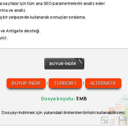
a sayfalar için tüm ana SEO parametrelerini analiz eder.
ırma ve analiz.
ş bir yelpazede kullanarak sonuçları sıralama.
 ve Antigate desteği.
ayüz.
BUYUR-INDIR
|
TURBOBIT
|
ALTERNATIF
Dosya boyutu:
3 MB
Dosyayı indirmek için yukarıdaki linklerden birisini kullanabilirsiniz.