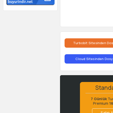
Turbobit Sitesinden Dos
Cloud Sitesinden Dosya
Stand
7 Günlük
Tu
Premium
1
Satın A