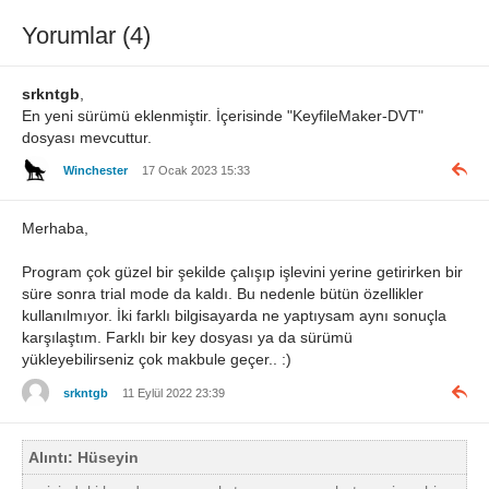
Yorumlar (4)
srkntgb
,
En yeni sürümü eklenmiştir. İçerisinde "KeyfileMaker-DVT"
dosyası mevcuttur.
Winchester
17 Ocak 2023 15:33
Merhaba,
Program çok güzel bir şekilde çalışıp işlevini yerine getirirken bir
süre sonra trial mode da kaldı. Bu nedenle bütün özellikler
kullanılmıyor. İki farklı bilgisayarda ne yaptıysam aynı sonuçla
karşılaştım. Farklı bir key dosyası ya da sürümü
yükleyebilirseniz çok makbule geçer.. :)
srkntgb
11 Eylül 2022 23:39
Alıntı: Hüseyin