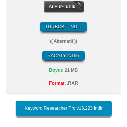
TURBOBIT İNDIR
(( Alternatif ))
RACATY İNDIR
Boyut:
21 MB
Format:
.RAR
Keyword Researcher Pro v13.223 İndir