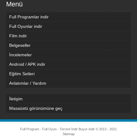
Menü
Full Programlar indir
Full Oyunlar indir
Film indir
Belgeseller
İncelemeler
Android / APK indir
Eğitim Setleri
Anlatımlar / Yardım
İletişim
Masaüstü görünümüne geç
Full Program - Full Oyun - Torrent İndir
Buyur-indir
© 2013 - 2021
Sitemap