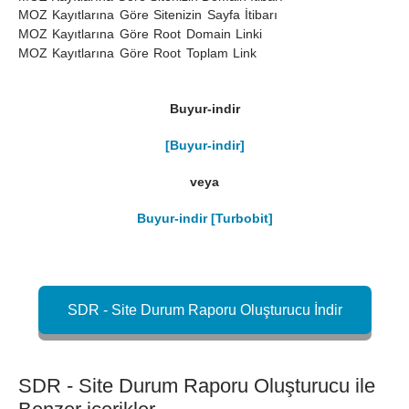
MOZ Kayıtlarına Göre Sitenizin Sayfa İtibarı
MOZ Kayıtlarına Göre Root Domain Linki
MOZ Kayıtlarına Göre Root Toplam Link
Buyur-indir
[Buyur-indir]
veya
Buyur-indir [Turbobit]
SDR - Site Durum Raporu Oluşturucu İndir
SDR - Site Durum Raporu Oluşturucu ile