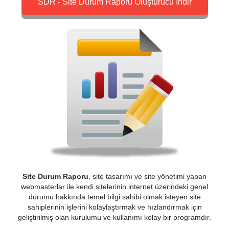
SDR - Site Durum Raporu Oluşturucu İndir
Site Durum Raporu
, site tasarımı ve site yönetimi yapan
webmasterlar ile kendi sitelerinin internet üzerindeki genel
durumu hakkında temel bilgi sahibi olmak isteyen site
sahiplerinin işlerini kolaylaştırmak ve hızlandırmak için
geliştirilmiş olan kurulumu ve kullanımı kolay bir programdır.