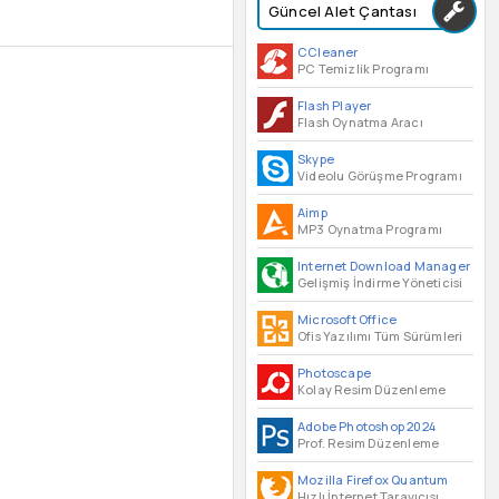
Güncel Alet Çantası
CCleaner
PC Temizlik Programı
Flash Player
Flash Oynatma Aracı
Skype
Videolu Görüşme Programı
Aimp
MP3 Oynatma Programı
Internet Download Manager
Gelişmiş İndirme Yöneticisi
Microsoft Office
Ofis Yazılımı Tüm Sürümleri
Photoscape
Kolay Resim Düzenleme
Adobe Photoshop 2024
Prof. Resim Düzenleme
Mozilla Firefox Quantum
Hızlı İnternet Tarayıcısı