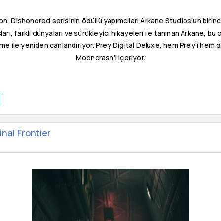
on, Dishonored serisinin ödüllü yapımcıları Arkane Studios'un birinc
rı, farklı dünyaları ve sürükleyici hikayeleri ile tanınan Arkane, bu 
ülme ile yeniden canlandırıyor. Prey Digital Deluxe, hem Prey'i hem
Mooncrash'i içeriyor.
inal Frontier