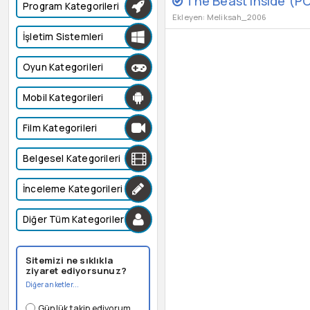
The Beast Inside (PC 
Program Kategorileri
Ekleyen: Meliksah_2006
İşletim Sistemleri
Oyun Kategorileri
Mobil Kategorileri
Film Kategorileri
Belgesel Kategorileri
İnceleme Kategorileri
Diğer Tüm Kategoriler
Sitemizi ne sıklıkla
ziyaret ediyorsunuz?
Diğer anketler...
Günlük takip ediyorum