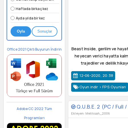
Haftada birkaç kez
Ayda yılda bir kez
Oyla
Sonuçlar
Beast Inside, gerilim ve haya
Office 2021 Çıktı Buyurun İndirin
heyecan verici hayatta kalma
trajediler ve delilik hika
12-06-2020, 20:38
Oyun indir
>
FPS Oyunları
Q.U.B.E. 2 (PC / Full
Adobe CC 2022 Tüm
Ekleyen: Meliksah_2006
Programları