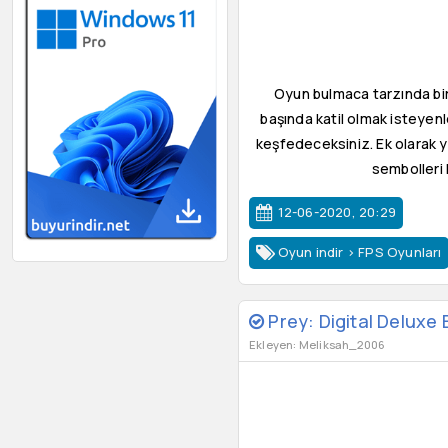
Oyun bulmaca tarzında bir
başında katil olmak isteyen
keşfedeceksiniz. Ek olarak yen
sembolleri 
12-06-2020, 20:29
Oyun indir
>
FPS Oyunları
Prey: Digital Deluxe E
Ekleyen: Meliksah_2006