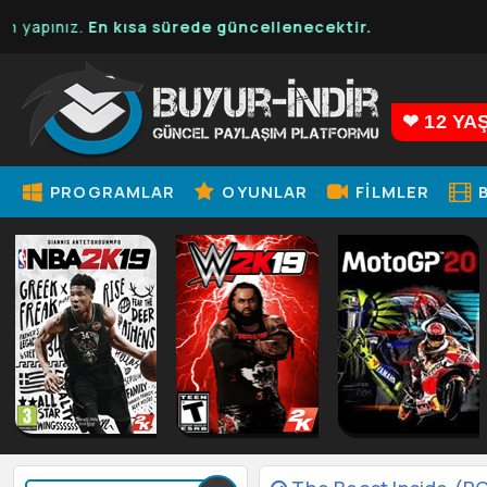
En kısa sürede güncellenecektir.
❤ 12 YA
PROGRAMLAR
OYUNLAR
FILMLER
B