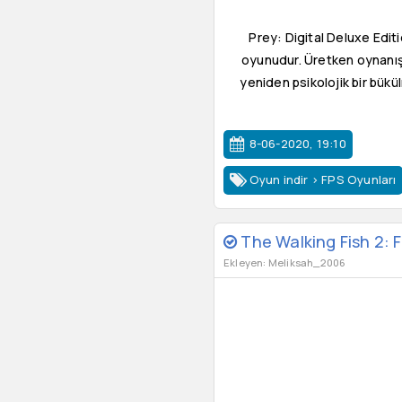
Prey: Digital Deluxe Editi
oyunudur. Üretken oynanışla
yeniden psikolojik bir bük
8-06-2020, 19:10
Oyun indir
>
FPS Oyunları
The Walking Fish 2: F
Ekleyen: Meliksah_2006