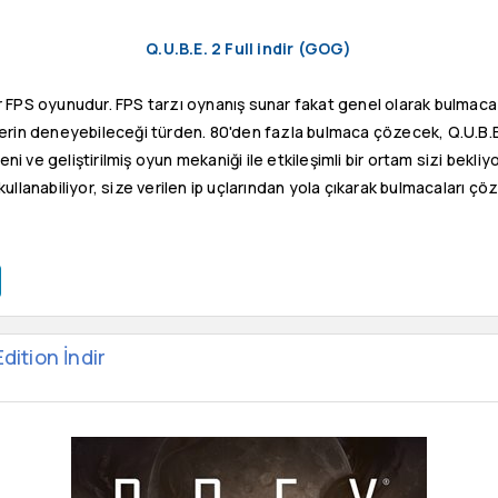
Q.U.B.E. 2 Full indir (GOG)
 FPS oyunudur. FPS tarzı oynanış sunar fakat genel olarak bulmac
lerin deneyebileceği türden. 80'den fazla bulmaca çözecek, Q.U.B.E
i ve geliştirilmiş oyun mekaniği ile etkileşimli bir ortam sizi bekliy
kullanabiliyor, size verilen ip uçlarından yola çıkarak bulmacaları ç
dition İndir