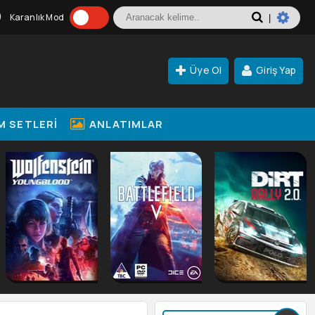
Karanlık Mod
|
Üye Ol
Giriş Yap
M SETLERI
ANLATIMLAR