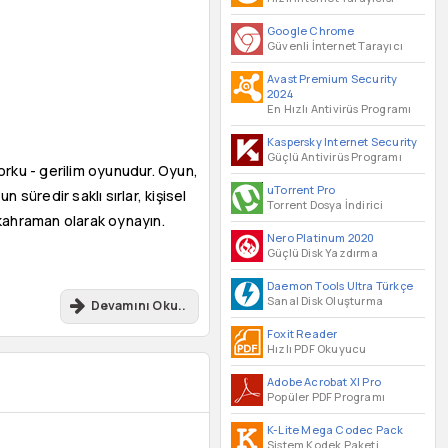
Google Chrome
Güvenli İnternet Tarayıcı
Avast Premium Security
2024
En Hızlı Antivirüs Programı
Kaspersky Internet Security
Güçlü Antivirüs Programı
orku - gerilim oyunudur. Oyun,
uTorrent Pro
süredir saklı sırlar, kişisel
Torrent Dosya İndirici
ki kahraman olarak oynayın.
Nero Platinum 2020
Güçlü Disk Yazdırma
Daemon Tools Ultra Türkçe
Sanal Disk Oluşturma
Devamını Oku..
Foxit Reader
Hızlı PDF Okuyucu
Adobe Acrobat XI Pro
Popüler PDF Programı
K-Lite Mega Codec Pack
Sistem Kodek Paketi