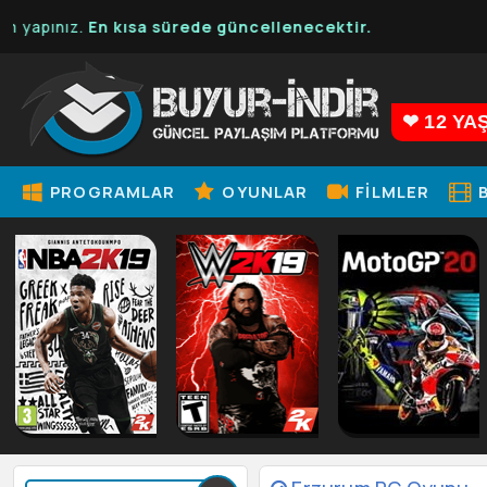
En kısa sürede güncellenecektir.
❤ 12 YA
PROGRAMLAR
OYUNLAR
FILMLER
B