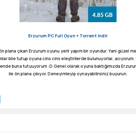
Erzurum PC Full Oyun + Torrent indir
n plana çıkan Erzurum oyunu yerli yapım bir oyundur. Yani güzel 
r bile tutup oyuna cins cins eleştirilerde bulunuyorlar, acıyorum. B
bende buna tutuuyorum :D Genel olarak oyuna baktığımızda Erzurum'u
ile ön plana çıkıyor. Deneyimleyip oynayabilirsiniz buyurun.