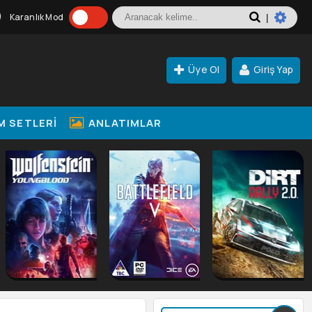
Karanlık Mod
|
Üye Ol
Giriş Yap
M SETLERI
ANLATIMLAR