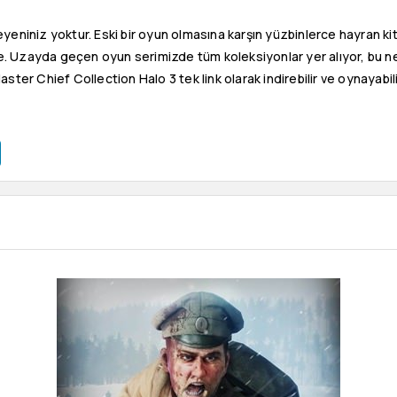
eyeniniz yoktur. Eski bir oyun olmasına karşın yüzbinlerce hayran ki
ide. Uzayda geçen oyun serimizde tüm koleksiyonlar yer alıyor, bu 
ster Chief Collection Halo 3 tek link olarak indirebilir ve oynayabili