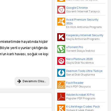
Google Chrome
Güvenli İnternet Tarayıcı
Avast Premium Security
2024
En Hızlı Antivirüs Programı
Kaspersky Internet Security
Güçlü Antivirüs Programı
memleketimde hayatında hiçbir
uTorrent Pro
öyle yerli oyunlar çıktığında
Torrent Dosya İndirici
n karlı havası, soğuk ve kışı
Nero Platinum 2020
Güçlü Disk Yazdırma
Daemon Tools Ultra Türkçe
Sanal Disk Oluşturma
Devamını Oku..
Foxit Reader
Hızlı PDF Okuyucu
Adobe Acrobat XI Pro
Popüler PDF Programı
K-Lite Mega Codec Pack
Sistem Kodek Paketi