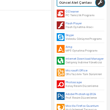
Güncel Alet Çantası
CCleaner
PC Temizlik Programı
Flash Player
Flash Oynatma Aracı
Skype
Videolu Görüşme Programı
Aimp
MP3 Oynatma Programı
Internet Download Manager
Gelişmiş İndirme Yöneticisi
Microsoft Office
Ofis Yazılımı Tüm Sürümleri
Photoscape
Kolay Resim Düzenleme
Adobe Photoshop 2024
Prof. Resim Düzenleme
Mozilla Firefox Quantum
Hızlı İnternet Tarayıcısı