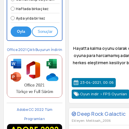
Haftada birkaç kez
Ayda yılda bir kez
Oyla
Sonuçlar
Hayatta kalma oyunu olarak ö
Office 2021 Çıktı Buyurun İndirin
oyuna para harcamamış adamla
herkes eleştirmen kesiliyor 
23-04-2021, 00:06
Oyun indir
>
FPS Oyunları
Adobe CC 2022 Tüm
Deep Rock Galactic
Programları
Ekleyen: Meliksah_2006