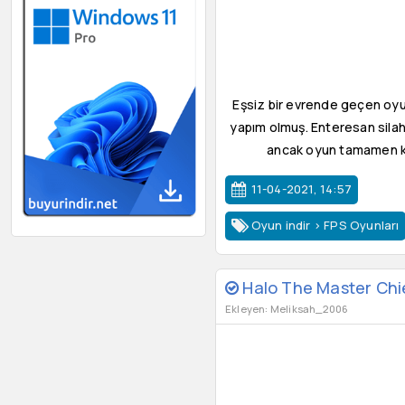
Eşsiz bir evrende geçen oyun
yapım olmuş. Enteresan silah
ancak oyun tamamen ke
11-04-2021, 14:57
Oyun indir
>
FPS Oyunları
Halo The Master Chie
Ekleyen: Meliksah_2006