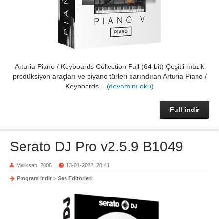
Arturia Piano / Keyboards Collection Full (64-bit) Çeşitli müzik
prodüksiyon araçları ve piyano türleri barındıran Arturia Piano /
Keyboards....
(devamını oku)
Full indir
Serato DJ Pro v2.5.9 B1049
Meliksah_2006
13-01-2022, 20:41
Program indir
>
Ses Editörleri