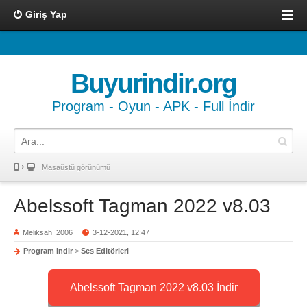
Giriş Yap
Buyurindir.org
Program - Oyun - APK - Full İndir
Masaüstü görünümü
Abelssoft Tagman 2022 v8.03
Meliksah_2006
3-12-2021, 12:47
Program indir
>
Ses Editörleri
Abelssoft Tagman 2022 v8.03 İndir