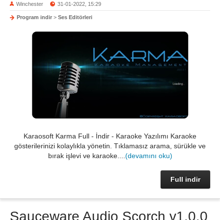
Winchester
31-01-2022, 15:29
Program indir
>
Ses Editörleri
Karaosoft Karma Full - İndir - Karaoke Yazılımı Karaoke
gösterilerinizi kolaylıkla yönetin. Tıklamasız arama, sürükle ve
bırak işlevi ve karaoke....
(devamını oku)
Full indir
Sauceware Audio Scorch v1.0.0