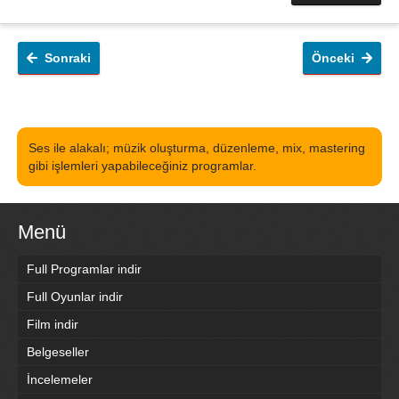
Sonraki
Önceki
Ses ile alakalı; müzik oluşturma, düzenleme, mix, mastering
gibi işlemleri yapabileceğiniz programlar.
Menü
Full Programlar indir
Full Oyunlar indir
Film indir
Belgeseller
İncelemeler