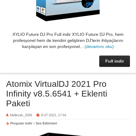
XYLIO Future DJ Pro Full indir XYLIO Future DJ Pro, hem
profesyonel hem de kendini geliştiren DJ'lerin ihtiyaçlarını
karşılayan en son profesyonel....
(devamını oku)
Full indir
Atomix VirtualDJ 2021 Pro
Infinity v8.5.6541 + Eklenti
Paketi
Meliksah_2006
8-07-2021, 17:44
Program indir
>
Ses Editörleri