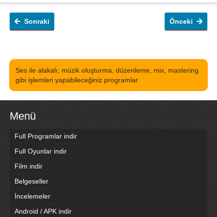
Sonraki
Önceki
Ses ile alakalı; müzik oluşturma, düzenleme, mix, mastering
gibi işlemleri yapabileceğiniz programlar.
Menü
Full Programlar indir
Full Oyunlar indir
Film indir
Belgeseller
İncelemeler
Android / APK indir