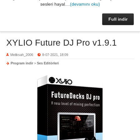
sesleri hayal....
(devamını oku)
Full indir
XYLIO Future DJ Pro v1.9.1
Meliksah_2006
8-07-2021, 18:09
Program indir
>
Ses Editörleri