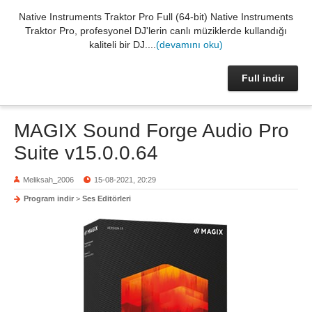
Native Instruments Traktor Pro Full (64-bit) Native Instruments
Traktor Pro, profesyonel DJ'lerin canlı müziklerde kullandığı
kaliteli bir DJ....
(devamını oku)
Full indir
MAGIX Sound Forge Audio Pro
Suite v15.0.0.64
Meliksah_2006
15-08-2021, 20:29
Program indir
>
Ses Editörleri