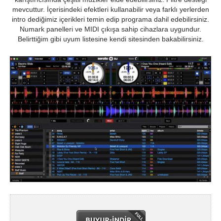
mevcuttur. İçerisindeki efektleri kullanabilir veya farklı yerlerden
intro dediğimiz içerikleri temin edip programa dahil edebilirsiniz.
Numark panelleri ve MIDI çıkışa sahip cihazlara uygundur.
Belirttiğim gibi uyum listesine kendi sitesinden bakabilirsiniz.