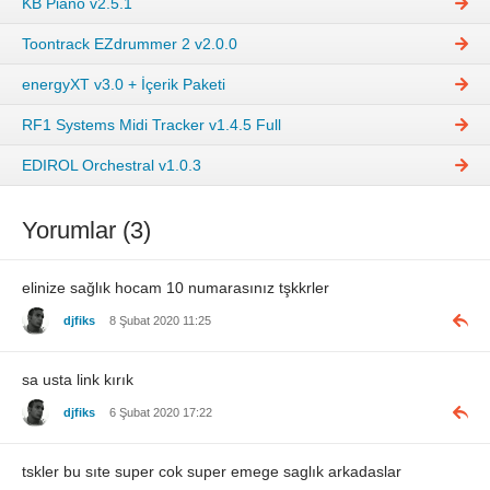
KB Piano v2.5.1
Toontrack EZdrummer 2 v2.0.0
energyXT v3.0 + İçerik Paketi
RF1 Systems Midi Tracker v1.4.5 Full
EDIROL Orchestral v1.0.3
Yorumlar (3)
elinize sağlık hocam 10 numarasınız tşkkrler
djfiks
8 Şubat 2020 11:25
sa usta link kırık
djfiks
6 Şubat 2020 17:22
tskler bu sıte super cok super emege saglık arkadaslar