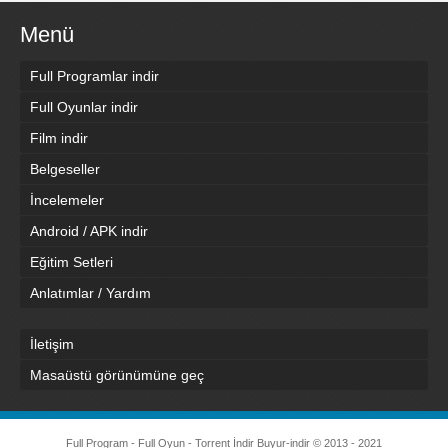
Menü
Full Programlar indir
Full Oyunlar indir
Film indir
Belgeseller
İncelemeler
Android / APK indir
Eğitim Setleri
Anlatımlar / Yardım
İletişim
Masaüstü görünümüne geç
Full Program - Full Oyun - Torrent İndir
Buyur-indir
© 2013 - 2021