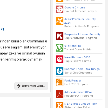
Google Chrome
Güvenli İnternet Tarayıcı
Avast Premium Security
2024
En Hızlı Antivirüs Programı
EX)
Kaspersky Internet Security
Güçlü Antivirüs Programı
rından birisi olan Command &
uTorrent Pro
üzere sağlam sistem istiyor.
Torrent Dosya İndirici
ş yapay zeka ve orjinal oyunun
Nero Platinum 2020
 yenilenmiş olarak oynamak
Güçlü Disk Yazdırma
Daemon Tools Ultra Türkçe
Sanal Disk Oluşturma
Foxit Reader
Hızlı PDF Okuyucu
Devamını Oku..
Adobe Acrobat XI Pro
Popüler PDF Programı
K-Lite Mega Codec Pack
Sistem Kodek Paketi