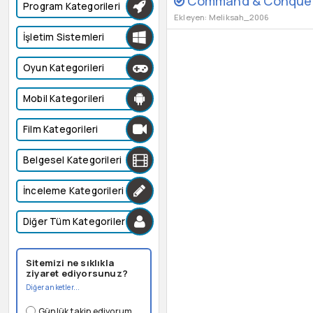
Command & Conquer 
Program Kategorileri
Ekleyen: Meliksah_2006
İşletim Sistemleri
Oyun Kategorileri
Mobil Kategorileri
Film Kategorileri
Belgesel Kategorileri
İnceleme Kategorileri
Diğer Tüm Kategoriler
Sitemizi ne sıklıkla
ziyaret ediyorsunuz?
Diğer anketler...
Günlük takip ediyorum