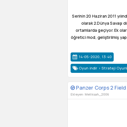
Serinin 20 Haziran 2011 yılınd
olarak 2.Dünya Savaşı dö
ortamlarda geçiyor. Ek ola
öğretici mod, geliştirilmiş y
14-05-2020, 13:40
Oyun indir
>
Strateji Oyunl
Panzer Corps 2 Field 
Ekleyen: Meliksah_2006