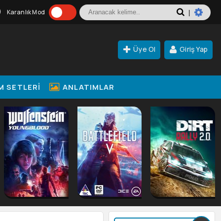
Karanlık Mod
|
Üye Ol
Giriş Yap
M SETLERI
ANLATIMLAR