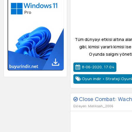
Tüm dünyayı etkisi altına ala
gibi, kimisi yararlı kimis
Oyunda salgını yöneti
8-06-2020, 17:04
Oyun indir
>
Strateji Oyunl
Close Combat: Wach
Ekleyen: Meliksah_2006