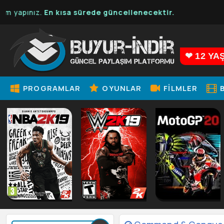
.
En kısa sürede güncellenecektir.
❤ 12 YA
PROGRAMLAR
OYUNLAR
FILMLER
B