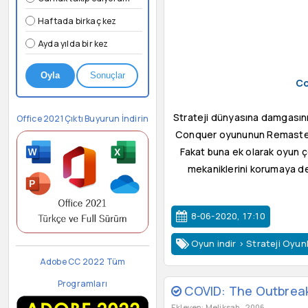
Haftada birkaç kez
Ayda yılda bir kez
Oyla
Sonuçlar
Co
Strateji dünyasına damgasını
Office 2021 Çıktı Buyurun İndirin
Conquer oyununun Remastered
Fakat buna ek olarak oyun çok
mekaniklerini korumaya de
8-06-2020, 17:10
Oyun indir
>
Strateji Oyunl
Adobe CC 2022 Tüm
Programları
COVID: The Outbreak
Ekleyen: Meliksah_2006