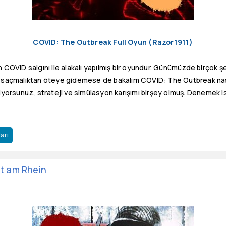
COVID: The Outbreak Full Oyun (Razor1911)
n COVID salgını ile alakalı yapılmış bir oyundur. Günümüzde birçok 
i ise saçmalıktan öteye gidemese de bakalım COVID: The Outbreak na
yorsunuz, strateji ve simülasyon karışımı birşey olmuş. Denemek iste
arı
t am Rhein