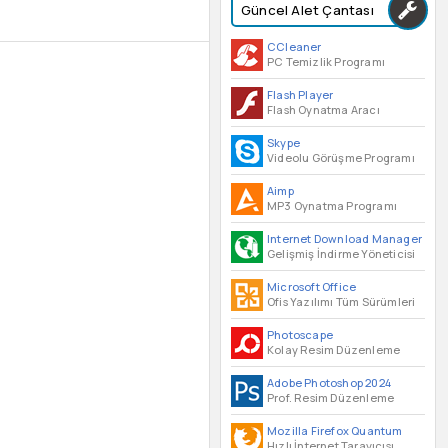
Güncel Alet Çantası
CCleaner
PC Temizlik Programı
Flash Player
Flash Oynatma Aracı
Skype
Videolu Görüşme Programı
Aimp
MP3 Oynatma Programı
Internet Download Manager
Gelişmiş İndirme Yöneticisi
Microsoft Office
Ofis Yazılımı Tüm Sürümleri
Photoscape
Kolay Resim Düzenleme
Adobe Photoshop 2024
Prof. Resim Düzenleme
Mozilla Firefox Quantum
Hızlı İnternet Tarayıcısı