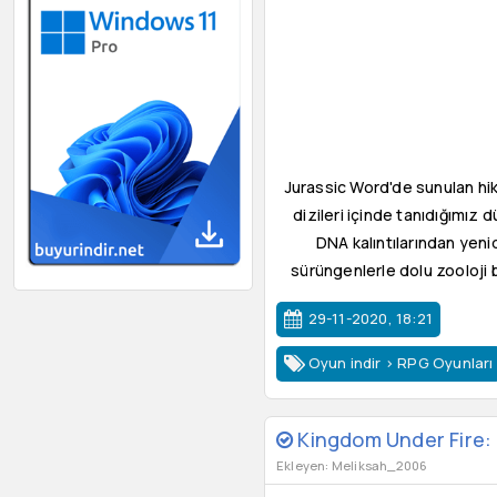
Jurassic Word'de sunulan hik
dizileri içinde tanıdığımız
DNA kalıntılarından yen
sürüngenlerle dolu zooloji 
29-11-2020, 18:21
Oyun indir
>
RPG Oyunları
Kingdom Under Fire:
Ekleyen: Meliksah_2006