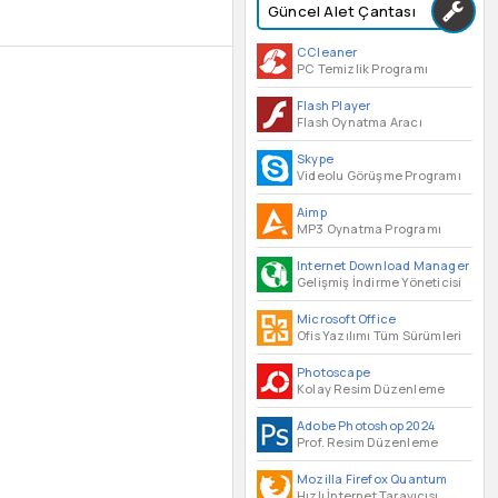
Güncel Alet Çantası
CCleaner
PC Temizlik Programı
Flash Player
Flash Oynatma Aracı
Skype
Videolu Görüşme Programı
Aimp
MP3 Oynatma Programı
Internet Download Manager
Gelişmiş İndirme Yöneticisi
Microsoft Office
Ofis Yazılımı Tüm Sürümleri
Photoscape
Kolay Resim Düzenleme
Adobe Photoshop 2024
Prof. Resim Düzenleme
Mozilla Firefox Quantum
Hızlı İnternet Tarayıcısı