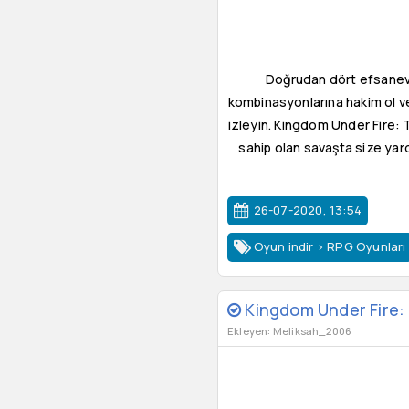
Doğrudan dört efsanevi 
kombinasyonlarına hakim ol ve 
izleyin. Kingdom Under Fire:
sahip olan savaşta size yard
26-07-2020, 13:54
Oyun indir
>
RPG Oyunları
Kingdom Under Fire:
Ekleyen: Meliksah_2006