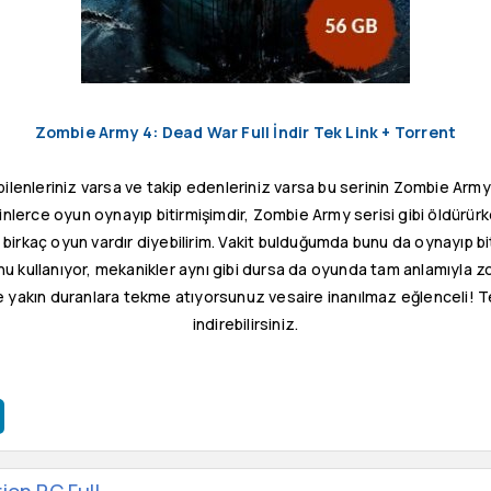
Zombie Army 4: Dead War Full İndir Tek Link + Torrent
 bilenleriniz varsa ve takip edenleriniz varsa bu serinin Zombie Army
nlerce oyun oynayıp bitirmişimdir, Zombie Army serisi gibi öldürürk
 birkaç oyun vardır diyebilirim. Vakit bulduğumda bunu da oynayıp
nu kullanıyor, mekanikler aynı gibi dursa da oyunda tam anlamıyla 
ize yakın duranlara tekme atıyorsunuz vesaire inanılmaz eğlenceli! T
indirebilirsiniz.
ion PC Full