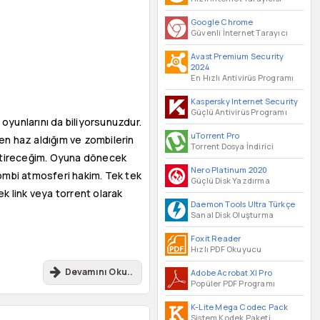
Google Chrome
Güvenli İnternet Tarayıcı
Avast Premium Security
2024
En Hızlı Antivirüs Programı
Kaspersky Internet Security
Güçlü Antivirüs Programı
 oyunlarını da biliyorsunuzdur.
uTorrent Pro
en haz aldığım ve zombilerin
Torrent Dosya İndirici
 bitireceğim. Oyuna dönecek
Nero Platinum 2020
zombi atmosferi hakim. Tek tek
Güçlü Disk Yazdırma
ek link veya torrent olarak
Daemon Tools Ultra Türkçe
Sanal Disk Oluşturma
Foxit Reader
Hızlı PDF Okuyucu
Devamını Oku..
Adobe Acrobat XI Pro
Popüler PDF Programı
K-Lite Mega Codec Pack
Sistem Kodek Paketi