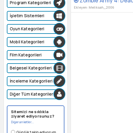
Zombie Army 4: Dea
Program Kategorileri
Ekleyen: Meliksah_2006
İşletim Sistemleri
Oyun Kategorileri
Mobil Kategorileri
Film Kategorileri
Belgesel Kategorileri
İnceleme Kategorileri
Diğer Tüm Kategoriler
Sitemizi ne sıklıkla
ziyaret ediyorsunuz?
Diğer anketler...
Günlük takip ediyorum