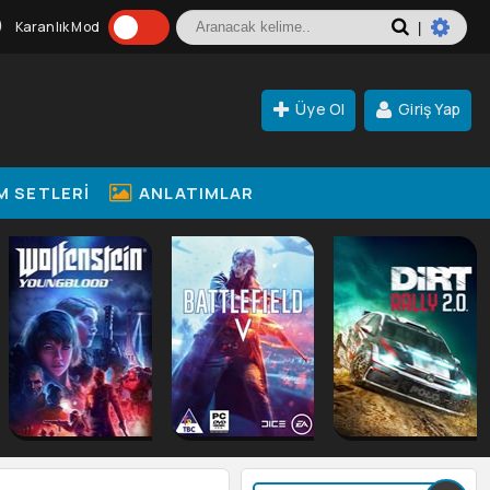
Karanlık Mod
|
Üye Ol
Giriş Yap
M SETLERI
ANLATIMLAR