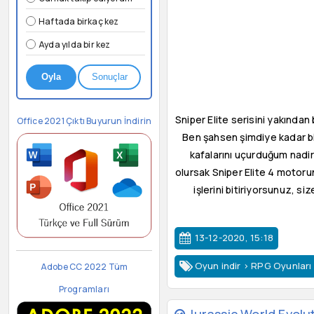
Haftada birkaç kez
Ayda yılda bir kez
Oyla
Sonuçlar
Sniper Elite serisini yakından
Office 2021 Çıktı Buyurun İndirin
Ben şahsen şimdiye kadar bi
kafalarını uçurduğum nadir
olursak Sniper Elite 4 motoru
işlerini bitiriyorsunuz, s
13-12-2020, 15:18
Oyun indir
>
RPG Oyunları
Adobe CC 2022 Tüm
Programları
Jurassic World Evolut