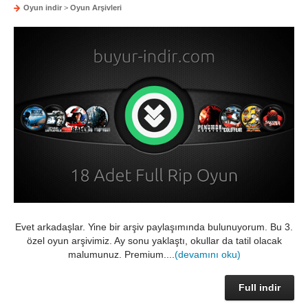
Oyun indir
>
Oyun Arşivleri
Evet arkadaşlar. Yine bir arşiv paylaşımında bulunuyorum. Bu 3.
özel oyun arşivimiz. Ay sonu yaklaştı, okullar da tatil olacak
malumunuz. Premium....
(devamını oku)
Full indir