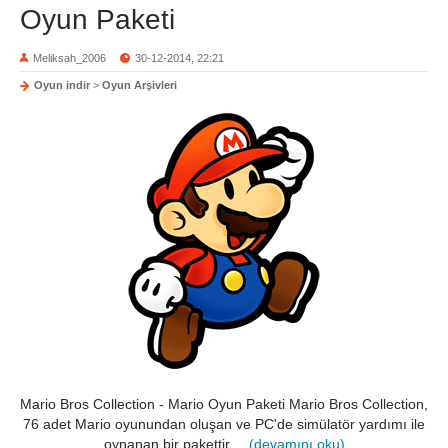
Oyun Paketi
Meliksah_2006
30-12-2014, 22:21
Oyun indir
>
Oyun Arşivleri
Mario Bros Collection - Mario Oyun Paketi Mario Bros Collection,
76 adet Mario oyunundan oluşan ve PC'de simülatör yardımı ile
oynanan bir pakettir.....
(devamını oku)