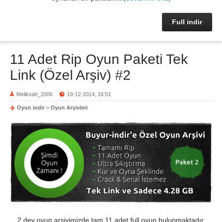
Full indir
11 Adet Rip Oyun Paketi Tek
Link (Özel Arşiv) #2
Meliksah_2006
19-12-2014, 16:51
Oyun indir
>
Oyun Arşivleri
2.dev oyun arşivimizde tam 11 adet full oyun bulunmaktadır.