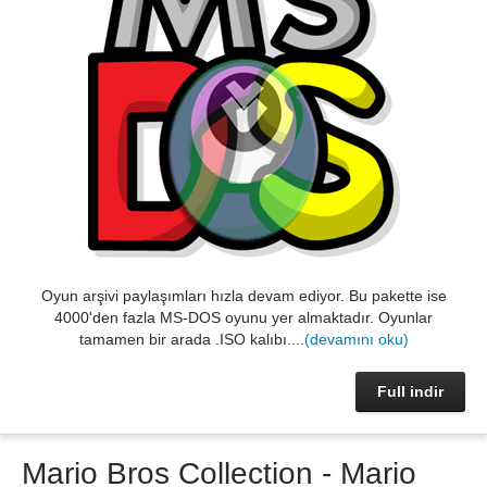
Oyun arşivi paylaşımları hızla devam ediyor. Bu pakette ise
4000'den fazla MS-DOS oyunu yer almaktadır. Oyunlar
tamamen bir arada .ISO kalıbı....
(devamını oku)
Full indir
Mario Bros Collection - Mario