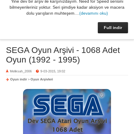
Yine dev bir arşiv ile karşınızdayım. Need for Speed serisini
bilmeyenleriniz yoktur. Seri şimdiye kadar aksiyon ve macera
dolu yarışların muhteşem....
(devamını oku)
Full indir
SEGA Oyun Arşivi - 1068 Adet
Oyun (1992 - 1995)
Meliksah_2006
9-03-2015, 19:02
Oyun indir
>
Oyun Arşivleri