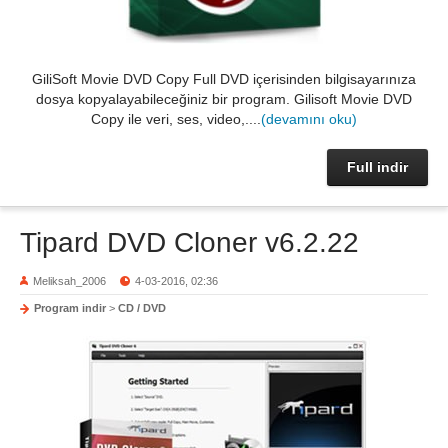
GiliSoft Movie DVD Copy Full DVD içerisinden bilgisayarınıza
dosya kopyalayabileceğiniz bir program. Gilisoft Movie DVD
Copy ile veri, ses, video,....
(devamını oku)
Full indir
Tipard DVD Cloner v6.2.22
Meliksah_2006
4-03-2016, 02:36
Program indir
>
CD / DVD