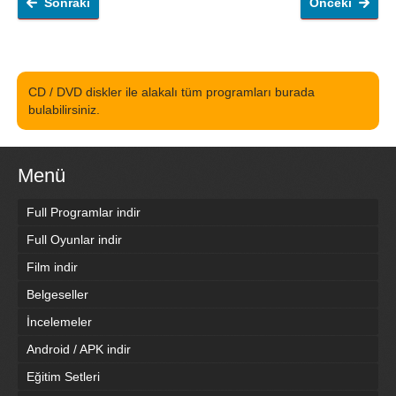
Sonraki
Önceki
CD / DVD diskler ile alakalı tüm programları burada
bulabilirsiniz.
Menü
Full Programlar indir
Full Oyunlar indir
Film indir
Belgeseller
İncelemeler
Android / APK indir
Eğitim Setleri