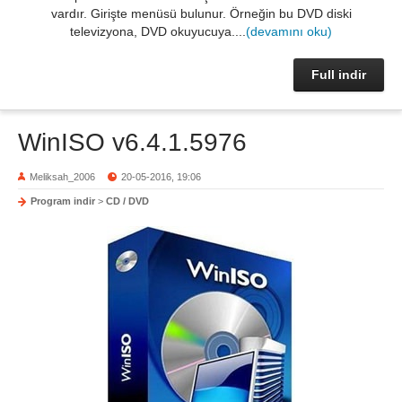
vardır. Girişte menüsü bulunur. Örneğin bu DVD diski
televizyona, DVD okuyucuya....
(devamını oku)
Full indir
WinISO v6.4.1.5976
Meliksah_2006
20-05-2016, 19:06
Program indir
>
CD / DVD