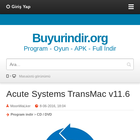
Giriş Yap
Buyurindir.org
Program - Oyun - APK - Full İndir
Masaüstü görünümü
Acute Systems TransMac v11.6
MoonWaLker
8-06-2016, 18:04
Program indir
>
CD / DVD