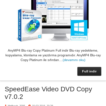
AnyMP4 Blu-ray Copy Platinum Full indir Blu-ray yedekleme,
kopyalama, klonlama ve yazdırma programıdır. AnyMP4 Blu-ray
Copy Platinum ile sıfırdan....
(devamını oku)
Full indir
SpeedEase Video DVD Copy
v7.0.2
Meliksah_2006
15-02-2016, 20:29