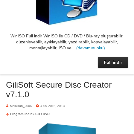
WinISO Full indir WinISO ile CD / DVD / Blu-ray oluşturabilir,
düzenleyebilir, ayıklayabilir, yazdırabilir, kopyalayabilir,
montajlayabilir, ISO ve....
(devamını oku)
Full indir
GiliSoft Secure Disc Creator
v7.1.0
Meliksah_2006
4-05-2016, 20:04
Program indir
>
CD / DVD