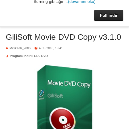
Burning gibi ağır....
(devamını oku)
Full indir
GiliSoft Movie DVD Copy v3.1.0
Meliksah_2006
4-05-2016, 19:41
Program indir
>
CD / DVD