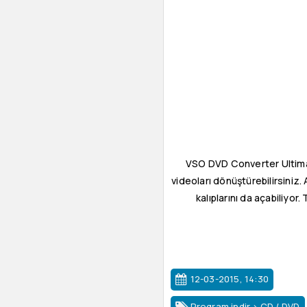
VSO DVD Converter Ultimate
videoları dönüştürebilirsiniz.
kalıplarını da açabiliy
12-03-2015, 14:30
Program indir
>
CD / DVD