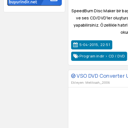
SpeedBurn Disc Maker bir ba
ve ses CD/DVD'ler oluşturab
yapabilirsiniz. Özellikle hat
oku
5-04-2015, 22:51
Program indir
>
CD / DVD
VSO DVD Converter U
Ekleyen: Meliksah_2006