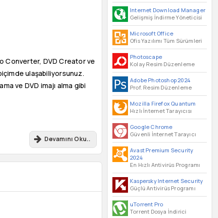
Internet Download Manager
Gelişmiş İndirme Yöneticisi
Microsoft Office
Ofis Yazılımı Tüm Sürümleri
Photoscape
eo Converter, DVD Creator ve
Kolay Resim Düzenleme
biçimde ulaşabiliyorsunuz.
Adobe Photoshop 2024
ama ve DVD imajı alma gibi
Prof. Resim Düzenleme
Mozilla Firefox Quantum
Hızlı İnternet Tarayıcısı
Google Chrome
Güvenli İnternet Tarayıcı
Devamını Oku..
Avast Premium Security
2024
En Hızlı Antivirüs Programı
Kaspersky Internet Security
Güçlü Antivirüs Programı
uTorrent Pro
Torrent Dosya İndirici