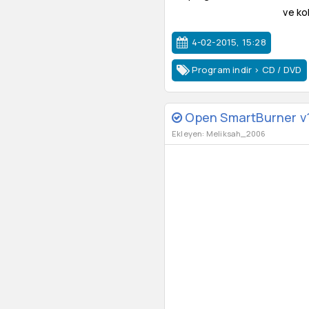
ve ko
4-02-2015, 15:28
Program indir
>
CD / DVD
Open SmartBurner v1
Ekleyen: Meliksah_2006