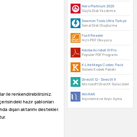
Nero Platinum 2020
Güçlü Disk Yazdırma
Daemon Tools Ultra Türkçe
Sanal Disk Oluşturma
Foxit Reader
Hızlı PDF Okuyucu
Adobe Acrobat XI Pro
Popüler PDF Programı
K-Lite Mega Codec Pack
Sistem Kodek Paketi
DirectX 12
-
DirectX 9
Microsoft DirectX Sürücüleri
r ile renkendirebilirsiniz.
WinRAR
Arşivleme ve Arşiv Açma
çerisindeki hazır şablonları
ında dışarı aktarımı destekler.
tur.