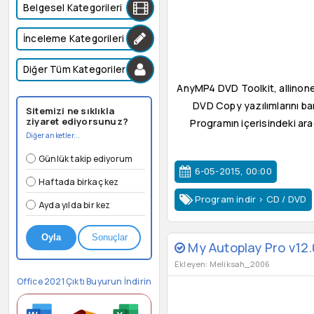
Belgesel Kategorileri
İnceleme Kategorileri
Diğer Tüm Kategoriler
AnyMP4 DVD Toolkit, allinon
DVD Copy yazılımlarını ba
Sitemizi ne sıklıkla
ziyaret ediyorsunuz?
Programın içerisindeki ar
Diğer anketler...
Günlük takip ediyorum
6-05-2015, 00:00
Haftada birkaç kez
Program indir
>
CD / DVD
Ayda yılda bir kez
Oyla
Sonuçlar
My Autoplay Pro v12.
Ekleyen: Meliksah_2006
Office 2021 Çıktı Buyurun İndirin