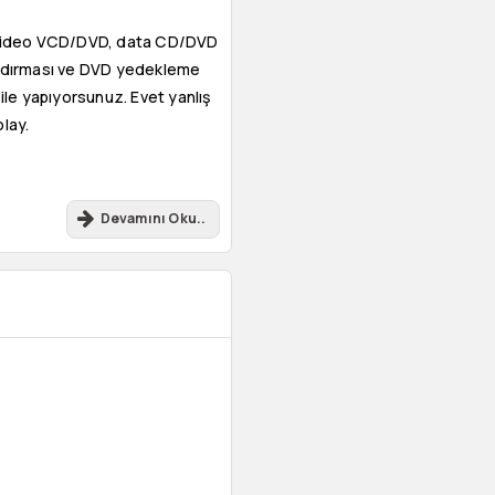
e video VCD/DVD, data CD/DVD
 yazdırması ve DVD yedekleme
 ile yapıyorsunuz. Evet yanlış
lay.
Devamını Oku..