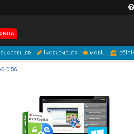
ŞINDA
ELGESELLER
İNCELEMELER
MOBIL
EĞITI
v6.0.56