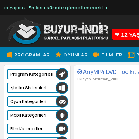
nız.
En kısa sürede güncellenecektir.
❤ 12 YA
PROGRAMLAR
OYUNLAR
FILMLER
B
AnyMP4 DVD Toolkit 
Program Kategorileri
Ekleyen: Meliksah_2006
İşletim Sistemleri
Oyun Kategorileri
Mobil Kategorileri
Film Kategorileri