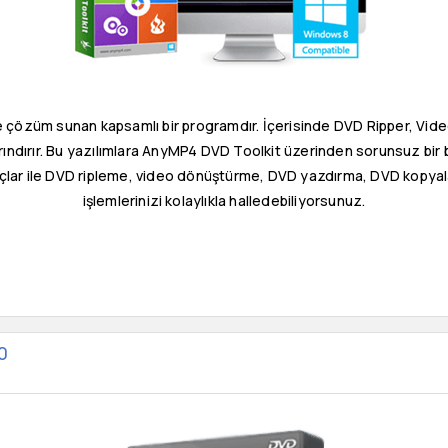
e çözüm sunan kapsamlı bir programdır. İçerisinde DVD Ripper, Vid
rındırır. Bu yazılımlara AnyMP4 DVD Toolkit üzerinden sorunsuz bir 
açlar ile DVD ripleme, video dönüştürme, DVD yazdırma, DVD kopyal
işlemlerinizi kolaylıkla halledebiliyorsunuz.
0