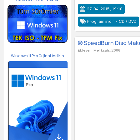
27-04-2015, 19:10
Program indir
>
CD / DVD
SpeedBurn Disc Make
Ekleyen: Meliksah_2006
Windows 11 Pro Orjinal İndirin