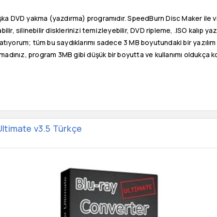
şka DVD yakma (yazdırma) programıdır. SpeedBurn Disc Maker il
ilir, silinebilir disklerinizi temizleyebilir, DVD ripleme, .ISO kalıp
ırlatıyorum; tüm bu saydıklarımı sadece 3 MB boyutundaki bir yazılım
madınız, program 3MB gibi düşük bir boyutta ve kullanımı oldukça ko
ltimate v3.5 Türkçe