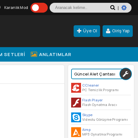
Karanlık Mod
|
Üye Ol
Giriş Yap
M SETLERI
ANLATIMLAR
Güncel Alet Çantası
CCleaner
PC Temizlik Programı
Flash Player
Flash Oynatma Aracı
Skype
Videolu Görüşme Programı
Aimp
MP3 Oynatma Programı