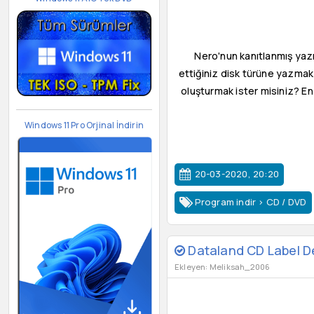
Nero'nun kanıtlanmış yazma
ettiğiniz disk türüne yazmak
oluşturmak ister misiniz? En
Windows 11 Pro Orjinal İndirin
20-03-2020, 20:20
Program indir
>
CD / DVD
Dataland CD Label De
Ekleyen: Meliksah_2006