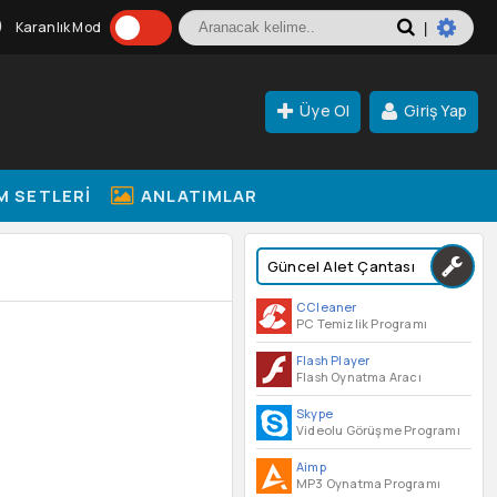
Karanlık Mod
|
Üye Ol
Giriş Yap
M SETLERI
ANLATIMLAR
Güncel Alet Çantası
CCleaner
PC Temizlik Programı
Flash Player
Flash Oynatma Aracı
Skype
Videolu Görüşme Programı
Aimp
MP3 Oynatma Programı