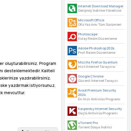
Internet Download Manager
Gelişmiş İndirme Yöneticisi
Microsoft Office
Ofis Yazılımı Tüm Sürümleri
Photoscape
Kolay Resim Düzenleme
Adobe Photoshop 2024
Prof. Resim Düzenleme
Mozilla Firefox Quantum
r oluşturabilirsiniz. Program
Hızlı İnternet Tarayıcısı
ı desteklemektedir. Kaliteli
Google Chrome
lerinize yazdırabilirsiniz.
Güvenli İnternet Tarayıcı
diske yazdırmak istiyorsunuz.
Avast Premium Security
ck mevcuttur.
2024
En Hızlı Antivirüs Programı
Kaspersky Internet Security
Güçlü Antivirüs Programı
uTorrent Pro
Torrent Dosya İndirici