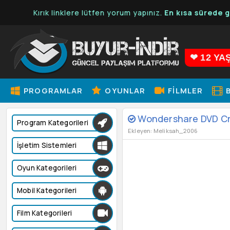
Kırık linklere lütfen yorum yapınız.
En kısa sürede güncel
❤ 12 YA
PROGRAMLAR
OYUNLAR
FILMLER
B
Wondershare DVD Cre
Program Kategorileri
Ekleyen: Meliksah_2006
İşletim Sistemleri
Oyun Kategorileri
Mobil Kategorileri
Film Kategorileri