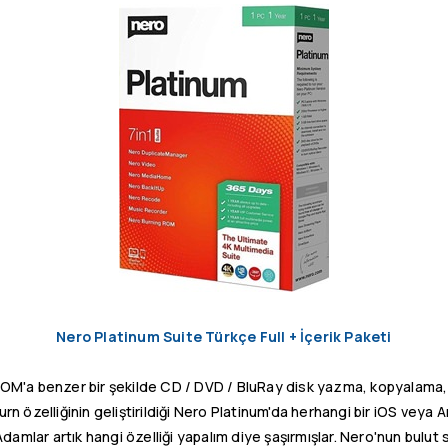
Nero Platinum Suite Türkçe Full + İçerik Paketi
ROM'a benzer bir şekilde CD / DVD / BluRay disk yazma, kopyalama
Burn özelliğinin geliştirildiği Nero Platinum'da herhangi bir iOS vey
 Adamlar artık hangi özelliği yapalım diye şaşırmışlar. Nero'nun bulut