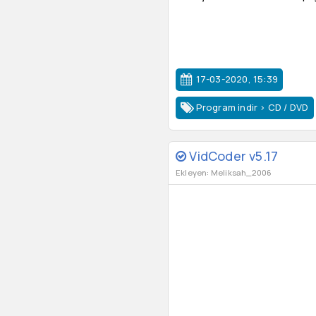
17-03-2020, 15:39
Program indir
>
CD / DVD
VidCoder v5.17
Ekleyen: Meliksah_2006