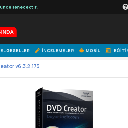
lenecektir.
ŞINDA
ELGESELLER
İNCELEMELER
MOBIL
EĞITI
ator v6.3.2.175