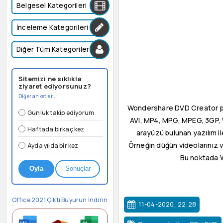
Belgesel Kategorileri
İnceleme Kategorileri
Diğer Tüm Kategoriler
Sitemizi ne sıklıkla
ziyaret ediyorsunuz?
Diğer anketler...
Wondershare DVD Creator prog
Günlük takip ediyorum
AVI, MP4, MPG, MPEG, 3GP, W
Haftada birkaç kez
arayüzü bulunan yazılım il
Örneğin düğün videolarınız v
Ayda yılda bir kez
Bu noktada W
Oyla
Sonuçlar
Office 2021 Çıktı Buyurun İndirin
11-04-2020, 22:28