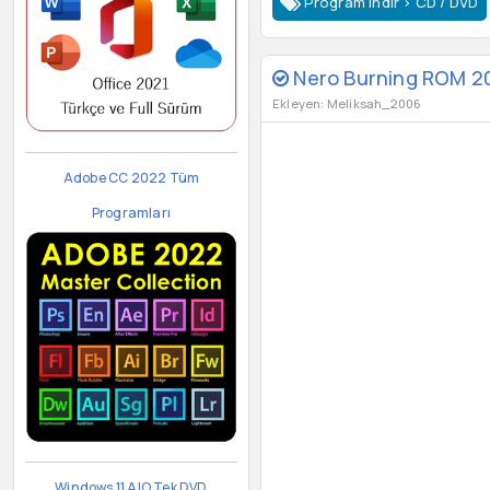
Program indir
>
CD / DVD
Nero Burning ROM 20
Ekleyen: Meliksah_2006
Adobe CC 2022 Tüm
Programları
Windows 11 AIO Tek DVD