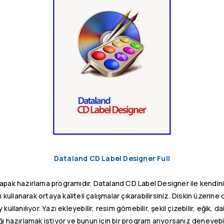
Dataland CD Label Designer Full
kapak hazırlama programıdır. Dataland CD Label Designer ile kendi
rı kullanarak ortaya kaliteli çalışmalar çıkarabilirsiniz. Diskin üzerin
ullanılıyor. Yazı ekleyebilir, resim gömebilir, şekil çizebilir, eğik, da
ğı hazırlamak istiyor ve bunun için bir program arıyorsanız deneyebil