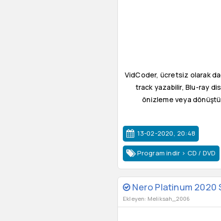
VidCoder, ücretsiz olarak dağ
track yazabilir, Blu-ray d
önizleme veya dönüştüre
13-02-2020, 20:48
Program indir
>
CD / DVD
Nero Platinum 2020 
Ekleyen: Meliksah_2006