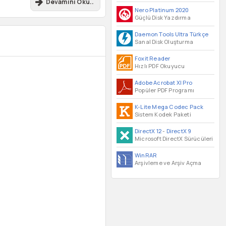
Devamını Oku..
Nero Platinum 2020
Güçlü Disk Yazdırma
Daemon Tools Ultra Türkçe
Sanal Disk Oluşturma
Foxit Reader
Hızlı PDF Okuyucu
Adobe Acrobat XI Pro
Popüler PDF Programı
K-Lite Mega Codec Pack
Sistem Kodek Paketi
DirectX 12
-
DirectX 9
Microsoft DirectX Sürücüleri
WinRAR
Arşivleme ve Arşiv Açma