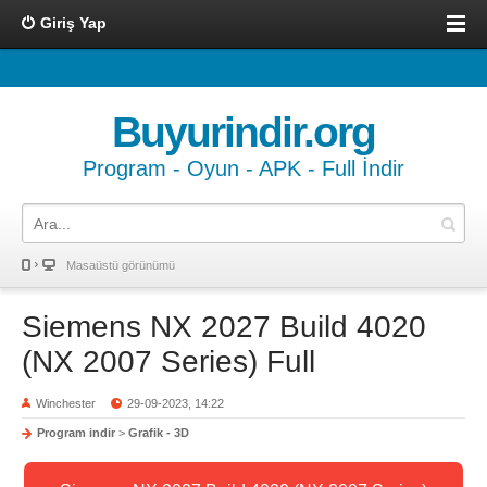
Giriş Yap
Buyurindir.org
Program - Oyun - APK - Full İndir
Masaüstü görünümü
Siemens NX 2027 Build 4020
(NX 2007 Series) Full
Winchester
29-09-2023, 14:22
Program indir
>
Grafik - 3D