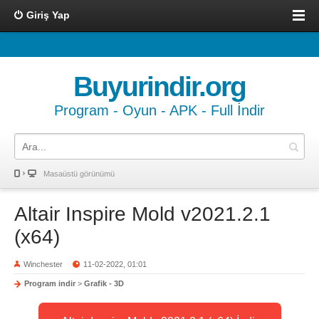
Giriş Yap
Buyurindir.org
Program - Oyun - APK - Full İndir
Masaüstü görünümü
Altair Inspire Mold v2021.2.1
(x64)
Winchester
11-02-2022, 01:01
Program indir
>
Grafik - 3D