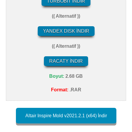
TURBOBIT İNDIR
(( Alternatif ))
YANDEX DISK İNDIR
(( Alternatif ))
RACATY İNDIR
Boyut:
2.68 GB
Format:
.RAR
Altair Inspire Mold v2021.2.1 (x64) İndir