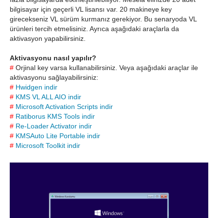
bilgisayar için geçerli VL lisansı var. 20 makineye key
girecekseniz VL sürüm kurmanız gerekiyor. Bu senaryoda VL
ürünleri tercih etmelisiniz. Ayrıca aşağıdaki araçlarla da
aktivasyon yapabilirsiniz.
Aktivasyonu nasıl yapılır?
#
Orjinal key varsa kullanabilirsiniz. Veya aşağıdaki araçlar ile
aktivasyonu sağlayabilirsiniz:
#
Hwidgen indir
#
KMS VL ALL AIO indir
#
Microsoft Activation Scripts indir
#
Ratiborus KMS Tools indir
#
Re-Loader Activator indir
#
KMSAuto Lite Portable indir
#
Microsoft Toolkit indir