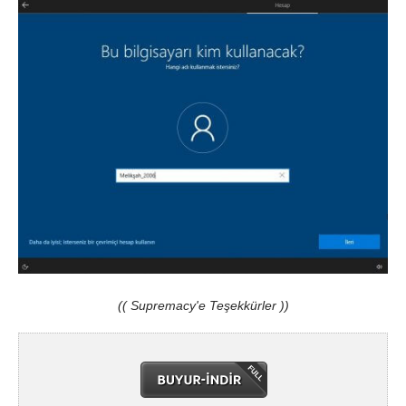
(( Supremacy'e Teşekkürler ))