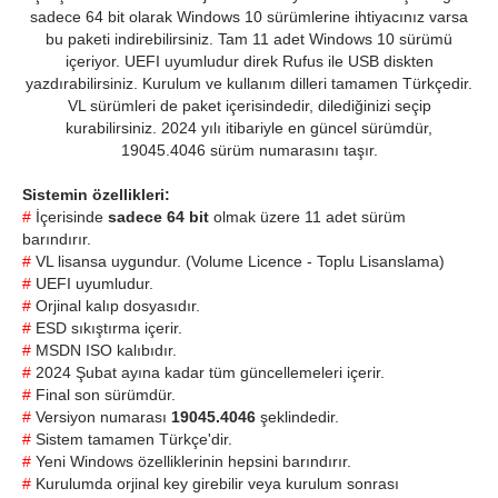
sadece 64 bit olarak Windows 10 sürümlerine ihtiyacınız varsa
bu paketi indirebilirsiniz. Tam 11 adet Windows 10 sürümü
içeriyor. UEFI uyumludur direk Rufus ile USB diskten
yazdırabilirsiniz. Kurulum ve kullanım dilleri tamamen Türkçedir.
VL sürümleri de paket içerisindedir, dilediğinizi seçip
kurabilirsiniz. 2024 yılı itibariyle en güncel sürümdür,
19045.4046 sürüm numarasını taşır.
Sistemin özellikleri:
#
İçerisinde
sadece 64 bit
olmak üzere 11 adet sürüm
barındırır.
#
VL lisansa uygundur. (Volume Licence - Toplu Lisanslama)
#
UEFI uyumludur.
#
Orjinal kalıp dosyasıdır.
#
ESD sıkıştırma içerir.
#
MSDN ISO kalıbıdır.
#
2024 Şubat ayına kadar tüm güncellemeleri içerir.
#
Final son sürümdür.
#
Versiyon numarası
19045.4046
şeklindedir.
#
Sistem tamamen Türkçe'dir.
#
Yeni Windows özelliklerinin hepsini barındırır.
#
Kurulumda orjinal key girebilir veya kurulum sonrası