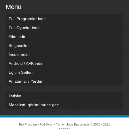
Menü
Full Programlar indir
Full Oyunlar indir
Film indir
Belgeseller
İncelemeler
Android / APK indir
Eğitim Setleri
Anlatımlar / Yardım
İletişim
Masaüstü görünümüne geç
Full Program - Full Oyun - Torrent İndir
Buyur-indir
© 2013 - 2021