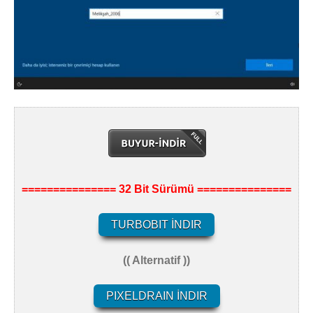
=============== 32 Bit Sürümü ===============
TURBOBIT İNDIR
(( Alternatif ))
PIXELDRAIN İNDIR