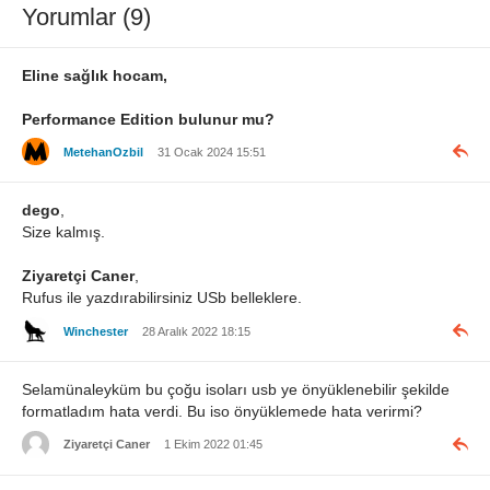
Yorumlar (9)
Eline sağlık hocam,
Performance Edition bulunur mu?
MetehanOzbil
31 Ocak 2024 15:51
dego
,
Size kalmış.
Ziyaretçi Caner
,
Rufus ile yazdırabilirsiniz USb belleklere.
Winchester
28 Aralık 2022 18:15
Selamünaleyküm bu çoğu isoları usb ye önyüklenebilir şekilde
formatladım hata verdi. Bu iso önyüklemede hata verirmi?
Ziyaretçi Caner
1 Ekim 2022 01:45