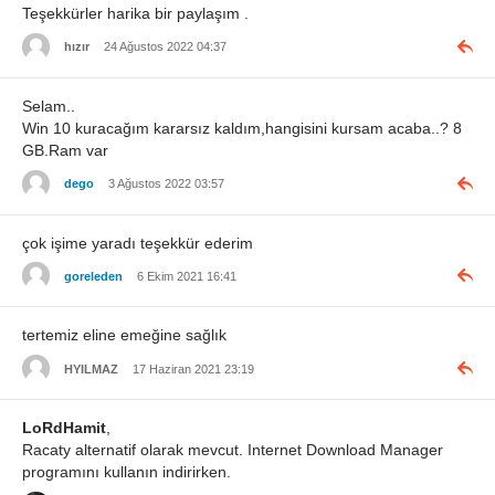
Teşekkürler harika bir paylaşım .
hızır
24 Ağustos 2022 04:37
Selam..
Win 10 kuracağım kararsız kaldım,hangisini kursam acaba..? 8
GB.Ram var
dego
3 Ağustos 2022 03:57
çok işime yaradı teşekkür ederim
goreleden
6 Ekim 2021 16:41
tertemiz eline emeğine sağlık
HYILMAZ
17 Haziran 2021 23:19
LoRdHamit
,
Racaty alternatif olarak mevcut. Internet Download Manager
programını kullanın indirirken.