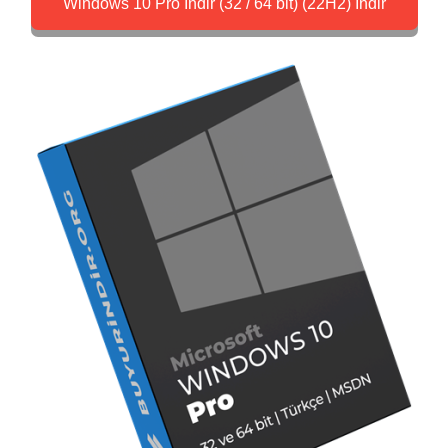
Windows 10 Pro İndir (32 / 64 bit) (22H2) İndir