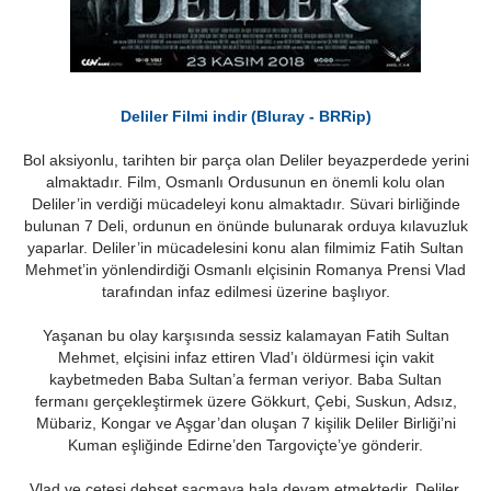
Deliler Filmi indir (Bluray - BRRip)
Bol aksiyonlu, tarihten bir parça olan Deliler beyazperdede yerini
almaktadır. Film, Osmanlı Ordusunun en önemli kolu olan
Deliler’in verdiği mücadeleyi konu almaktadır. Süvari birliğinde
bulunan 7 Deli, ordunun en önünde bulunarak orduya kılavuzluk
yaparlar. Deliler’in mücadelesini konu alan filmimiz Fatih Sultan
Mehmet’in yönlendirdiği Osmanlı elçisinin Romanya Prensi Vlad
tarafından infaz edilmesi üzerine başlıyor.
Yaşanan bu olay karşısında sessiz kalamayan Fatih Sultan
Mehmet, elçisini infaz ettiren Vlad’ı öldürmesi için vakit
kaybetmeden Baba Sultan’a ferman veriyor. Baba Sultan
fermanı gerçekleştirmek üzere Gökkurt, Çebi, Suskun, Adsız,
Mübariz, Kongar ve Aşgar’dan oluşan 7 kişilik Deliler Birliği’ni
Kuman eşliğinde Edirne’den Targoviçte’ye gönderir.
Vlad ve çetesi dehşet saçmaya hala devam etmektedir. Deliler,