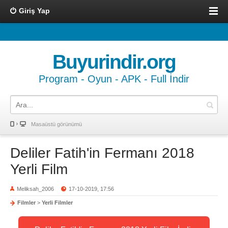
Giriş Yap
Buyurindir.org
Program - Oyun - APK - Full İndir
Masaüstü görünümü
Deliler Fatih'in Fermanı 2018
Yerli Film
Meliksah_2006
17-10-2019, 17:56
Filmler
>
Yerli Filmler