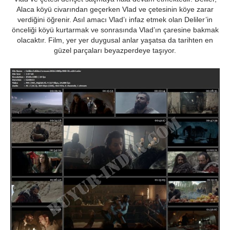
Alaca köyü civarından geçerken Vlad ve çetesinin köye zarar
verdiğini öğrenir. Asıl amacı Vlad’ı infaz etmek olan Deliler’in
önceliği köyü kurtarmak ve sonrasında Vlad’ın çaresine bakmak
olacaktır. Film, yer yer duygusal anlar yaşatsa da tarihten en
güzel parçaları beyazperdeye taşıyor.