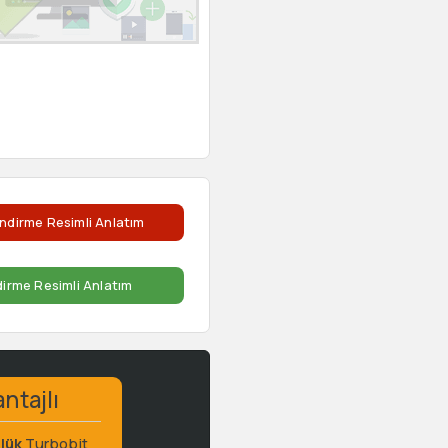
ndirme Resimli Anlatım
dirme Resimli Anlatım
ntajlı
lük
Turbobit