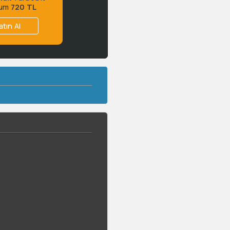
ium
720 TL
atın Al