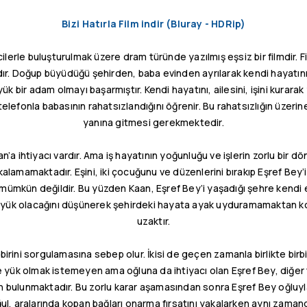
Bizi Hatırla Film indir (Bluray - HDRip)
cilerle buluşturulmak üzere dram türünde yazılmış eşsiz bir filmdir. 
ır. Doğup büyüdüğü şehirden, baba evinden ayrılarak kendi hayatını
yük bir adam olmayı başarmıştır. Kendi hayatını, ailesini, işini kura
elefonla babasının rahatsızlandığını öğrenir. Bu rahatsızlığın üzerine
yanına gitmesi gerekmektedir.
an’a ihtiyacı vardır. Ama iş hayatının yoğunluğu ve işlerin zorlu bi
alamamaktadır. Eşini, iki çocuğunu ve düzenlerini bırakıp Eşref Bey’in
 mümkün değildir. Bu yüzden Kaan, Eşref Bey’i yaşadığı şehre kendi 
e yük olacağını düşünerek şehirdeki hayata ayak uyduramamaktan ko
uzaktır.
irini sorgulamasına sebep olur. İkisi de geçen zamanla birlikte birbir
 yük olmak istemeyen ama oğluna da ihtiyacı olan Eşref Bey, diğer tar
an bulunmaktadır. Bu zorlu karar aşamasından sonra Eşref Bey oğluy
l, aralarında kopan bağları onarma fırsatını yakalarken aynı zamanda 