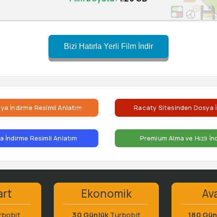
Bizi Hatırla Yerli Film İndir
ya İndirme Resimli Anlatım
Racaty Sitesinden Dosya İ
 İndirme Resimli Anlatım
Premium Alma ve Hızlı İn
art
Ekonomik
Ava
rbobit
30 Günlük
Turbobit
180 Gün