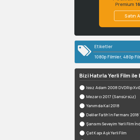
Premium
1
Satın A
Etiketler
1080p Filmler
,
480p Fil
Bizi Hatırla Yerli Film il
Issız Adam 2008 DVDRip XviD Y
Mezarcı 2017 (Sansürsüz)
Yanımda Kal 2018
Deliler Fatih'in Fermanı 2018 Y
Şansımı Seveyim Yerli Film İnd
Çat Kapı Aşk Yerli Film