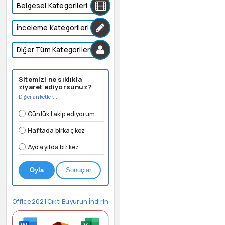
Belgesel Kategorileri
İnceleme Kategorileri
Diğer Tüm Kategoriler
Sitemizi ne sıklıkla
ziyaret ediyorsunuz?
Diğer anketler...
Günlük takip ediyorum
Haftada birkaç kez
Ayda yılda bir kez
Oyla
Sonuçlar
Office 2021 Çıktı Buyurun İndirin