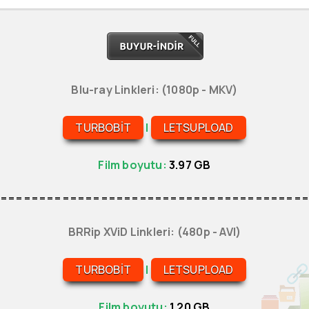
Blu-ray Linkleri: (1080p - MKV)
TURBOBIT
|
LETSUPLOAD
Film boyutu:
3.97 GB
========================================
BRRip XViD Linkleri: (480p - AVI)
TURBOBIT
|
LETSUPLOAD
Film boyutu:
1.20 GB