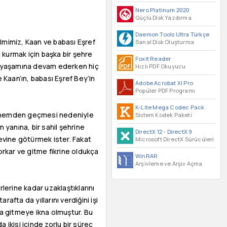
Nero Platinum 2020
Güçlü Disk Yazdırma
Daemon Tools Ultra Türkçe
Filmimiz, Kaan ve babası Eşref
Sanal Disk Oluşturma
 kurmak için başka bir şehre
Foxit Reader
rak yaşamına devam ederken hiç
Hızlı PDF Okuyucu
 Kaan’ın, babası Eşref Bey’in
Adobe Acrobat XI Pro
Popüler PDF Programı
K-Lite Mega Codec Pack
r dönemden geçmesi nedeniyle
Sistem Kodek Paketi
 yanına, bir sahil şehrine
DirectX 12
-
DirectX 9
evine götürmek ister. Fakat
Microsoft DirectX Sürücüleri
rkar ve gitme fikrine oldukça
WinRAR
Arşivleme ve Arşiv Açma
lerine kadar uzaklaştıklarını
afta da yıllarını verdiğini işi
la gitmeye ikna olmuştur. Bu
ikisi içinde zorlu bir süreç