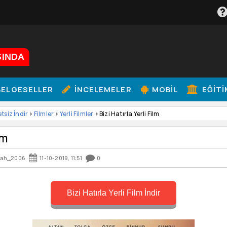
ŞINDA
ELGESELLER
İNCELEMELER
MOBIL
EĞITI
etsiz İndir
>
Filmler
>
Yerli Filmler
> Bizi Hatırla Yerli Film
lm
sah_2006
11-10-2019, 11:51
0
Bizi Hatırla Yerli Film İndir