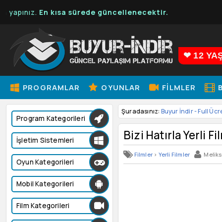
.
En kısa sürede güncellenecektir.
❤ 12 YA
PROGRAMLAR
OYUNLAR
FILMLER
B
Şuradasınız:
Buyur İndir - Full Ücr
Program Kategorileri
Bizi Hatırla Yerli Fi
İşletim Sistemleri
Filmler
>
Yerli Filmler
Melik
Oyun Kategorileri
Mobil Kategorileri
Film Kategorileri