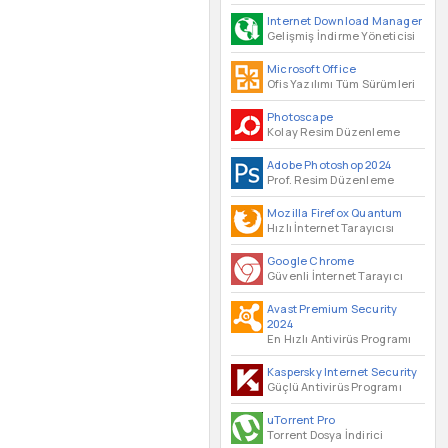
Internet Download Manager
Gelişmiş İndirme Yöneticisi
Microsoft Office
Ofis Yazılımı Tüm Sürümleri
Photoscape
Kolay Resim Düzenleme
Adobe Photoshop 2024
Prof. Resim Düzenleme
Mozilla Firefox Quantum
Hızlı İnternet Tarayıcısı
Google Chrome
Güvenli İnternet Tarayıcı
Avast Premium Security
2024
En Hızlı Antivirüs Programı
Kaspersky Internet Security
Güçlü Antivirüs Programı
uTorrent Pro
Torrent Dosya İndirici