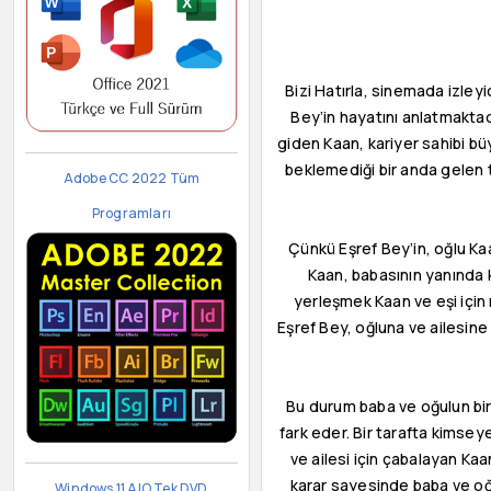
Bizi Hatırla, sinemada izleyi
Bey’in hayatını anlatmaktad
giden Kaan, kariyer sahibi bü
beklemediği bir anda gelen t
Adobe CC 2022 Tüm
Programları
Çünkü Eşref Bey’in, oğlu Ka
Kaan, babasının yanında k
yerleşmek Kaan ve eşi için
Eşref Bey, oğluna ve ailesin
Bu durum baba ve oğulun birb
fark eder. Bir tarafta kimseye
ve ailesi için çabalayan Ka
karar sayesinde baba ve oğu
Windows 11 AIO Tek DVD