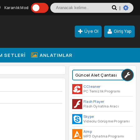
Karanlık Mod
|
Üye Ol
Giriş Yap
M SETLERI
ANLATIMLAR
Güncel Alet Çantası
CCleaner
PC Temizlik Programı
Flash Player
Flash Oynatma Aracı
Skype
Videolu Görüşme Programı
Aimp
MP3 Oynatma Programı