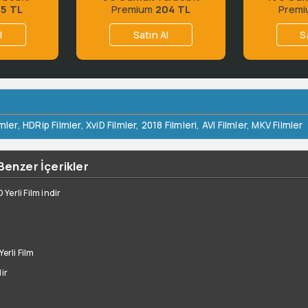
65 TL
Premium
204 TL
Prem
l
Satın Al
S
mler
,
HDRip Filmler
,
XviD Filmler
,
2018 Filmleri
,
AVI Filmler
,
MKV Filmler
e Benzer İçerikler
erli Film indir
erli Film
ir